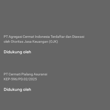
penurunan suku bunga, maupun keringanan lain untuk
memudahkan pelunasan utang tersebut.
PT Agregasi Cermat Indonesia
Terdaftar dan Diawasi
oleh Otoritas Jasa Keuangan (OJK)
Didukung oleh
PT Cermati Pialang Asuransi
KEP-596/PD.02/2025
Didukung oleh