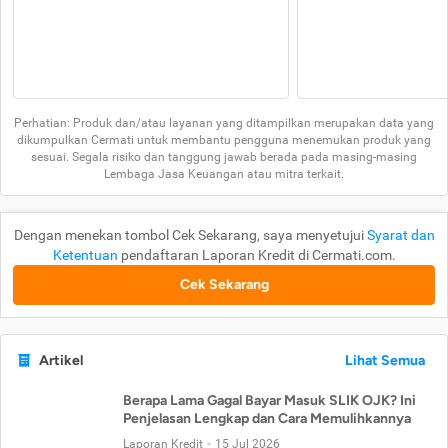
Perhatian: Produk dan/atau layanan yang ditampilkan merupakan data yang
dikumpulkan Cermati untuk membantu pengguna menemukan produk yang
sesuai. Segala risiko dan tanggung jawab berada pada masing-masing
Lembaga Jasa Keuangan atau mitra terkait.
Dengan menekan tombol Cek Sekarang, saya menyetujui
Syarat dan
Ketentuan
pendaftaran Laporan Kredit di Cermati.com.
Cek Sekarang
Artikel
Lihat Semua
Berapa Lama Gagal Bayar Masuk SLIK OJK? Ini
Penjelasan Lengkap dan Cara Memulihkannya
Laporan Kredit
15 Jul 2026