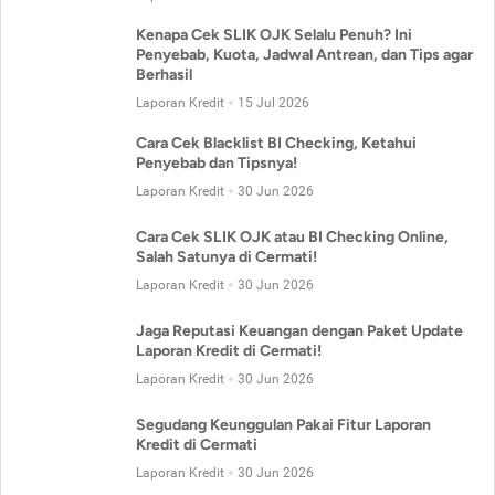
Kenapa Cek SLIK OJK Selalu Penuh? Ini
Penyebab, Kuota, Jadwal Antrean, dan Tips agar
Berhasil
Laporan Kredit
15 Jul 2026
Cara Cek Blacklist BI Checking, Ketahui
Penyebab dan Tipsnya!
Laporan Kredit
30 Jun 2026
Cara Cek SLIK OJK atau BI Checking Online,
Salah Satunya di Cermati!
Laporan Kredit
30 Jun 2026
Jaga Reputasi Keuangan dengan Paket Update
Laporan Kredit di Cermati!
Laporan Kredit
30 Jun 2026
Segudang Keunggulan Pakai Fitur Laporan
Kredit di Cermati
Laporan Kredit
30 Jun 2026