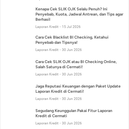
Kenapa Cek SLIK OJK Selalu Penuh? Ini
Penyebab, Kuota, Jadwal Antrean, dan Tips agar
Berhasil
Laporan Kredit
15 Jul 2026
Cara Cek Blacklist BI Checking, Ketahui
Penyebab dan Tipsnya!
Laporan Kredit
30 Jun 2026
Cara Cek SLIK OJK atau BI Checking Online,
Salah Satunya di Cermati!
Laporan Kredit
30 Jun 2026
Jaga Reputasi Keuangan dengan Paket Update
Laporan Kredit di Cermati!
Laporan Kredit
30 Jun 2026
Segudang Keunggulan Pakai Fitur Laporan
Kredit di Cermati
Laporan Kredit
30 Jun 2026