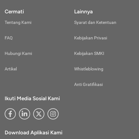
skor kredit.
Cermati
Lainnya
Batasi Tanggungan Utang
Tentang Kami
Tips lainnya untuk menurunkan skor kredit adalah
Syarat dan Ketentuan
membatasi tanggungan utang. Mulai lunasi pinjaman
tanpa mengajukan pinjaman baru agar limit kredit yang
FAQ
Kebijakan Privasi
dimiliki kembali ideal. Dengan begitu, skor kredit akan ikut
membaik dan memudahkan Anda untuk memohon utang
Hubungi Kami
Kebijakan SMKI
baru ketika dibutuhkan di situasi darurat.
Lunasi Beban Utang yang Tertunggak
Artikel
Whistleblowing
Tips mempertahankan skor kredit agar tetap positif yang
terakhir adalah dengan melunasi utang yang sudah
Anti Gratifikasi
terlanjur tertunggak. Melunasi utang yang tertunggak
adalah satu-satunya cara yang bisa dilakukan untuk
Ikuti Media Sosial Kami
memperbaiki skor kredit yang buruk.
Jika memang masih kesulitan untuk menuntaskan
tanggungan tersebut, Anda bisa mengajukan keringanan
ke pihak penyedia pinjaman. Biasanya, Anda akan
Download Aplikasi Kami
mendapatkan bantuan berupa perpanjangan tenor,