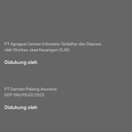
penurunan suku bunga, maupun keringanan lain untuk
memudahkan pelunasan utang tersebut.
PT Agregasi Cermat Indonesia
Terdaftar dan Diawasi
oleh Otoritas Jasa Keuangan (OJK)
Didukung oleh
PT Cermati Pialang Asuransi
KEP-596/PD.02/2025
Didukung oleh