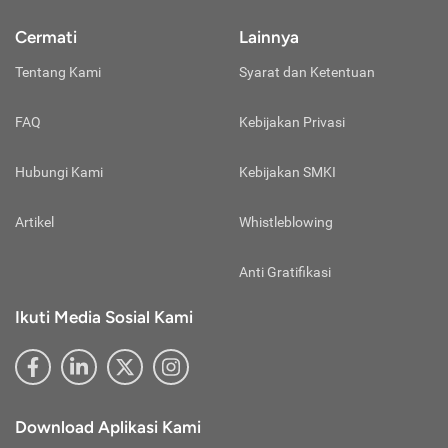
skor kredit.
Cermati
Lainnya
Batasi Tanggungan Utang
Tentang Kami
Tips lainnya untuk menurunkan skor kredit adalah
Syarat dan Ketentuan
membatasi tanggungan utang. Mulai lunasi pinjaman
tanpa mengajukan pinjaman baru agar limit kredit yang
FAQ
Kebijakan Privasi
dimiliki kembali ideal. Dengan begitu, skor kredit akan ikut
membaik dan memudahkan Anda untuk memohon utang
Hubungi Kami
Kebijakan SMKI
baru ketika dibutuhkan di situasi darurat.
Lunasi Beban Utang yang Tertunggak
Artikel
Whistleblowing
Tips mempertahankan skor kredit agar tetap positif yang
terakhir adalah dengan melunasi utang yang sudah
Anti Gratifikasi
terlanjur tertunggak. Melunasi utang yang tertunggak
adalah satu-satunya cara yang bisa dilakukan untuk
Ikuti Media Sosial Kami
memperbaiki skor kredit yang buruk.
Jika memang masih kesulitan untuk menuntaskan
tanggungan tersebut, Anda bisa mengajukan keringanan
ke pihak penyedia pinjaman. Biasanya, Anda akan
Download Aplikasi Kami
mendapatkan bantuan berupa perpanjangan tenor,