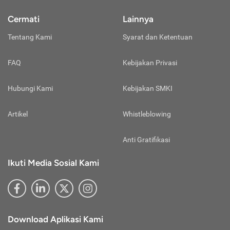
skor kredit.
Cermati
Lainnya
Batasi Tanggungan Utang
Tentang Kami
Tips lainnya untuk menurunkan skor kredit adalah
Syarat dan Ketentuan
membatasi tanggungan utang. Mulai lunasi pinjaman
tanpa mengajukan pinjaman baru agar limit kredit yang
FAQ
Kebijakan Privasi
dimiliki kembali ideal. Dengan begitu, skor kredit akan ikut
membaik dan memudahkan Anda untuk memohon utang
Hubungi Kami
Kebijakan SMKI
baru ketika dibutuhkan di situasi darurat.
Lunasi Beban Utang yang Tertunggak
Artikel
Whistleblowing
Tips mempertahankan skor kredit agar tetap positif yang
terakhir adalah dengan melunasi utang yang sudah
Anti Gratifikasi
terlanjur tertunggak. Melunasi utang yang tertunggak
adalah satu-satunya cara yang bisa dilakukan untuk
Ikuti Media Sosial Kami
memperbaiki skor kredit yang buruk.
Jika memang masih kesulitan untuk menuntaskan
tanggungan tersebut, Anda bisa mengajukan keringanan
ke pihak penyedia pinjaman. Biasanya, Anda akan
Download Aplikasi Kami
mendapatkan bantuan berupa perpanjangan tenor,