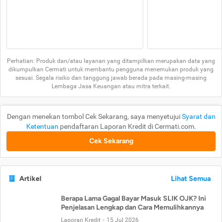
Perhatian: Produk dan/atau layanan yang ditampilkan merupakan data yang
dikumpulkan Cermati untuk membantu pengguna menemukan produk yang
sesuai. Segala risiko dan tanggung jawab berada pada masing-masing
Lembaga Jasa Keuangan atau mitra terkait.
Dengan menekan tombol Cek Sekarang, saya menyetujui
Syarat dan
Ketentuan
pendaftaran Laporan Kredit di Cermati.com.
Cek Sekarang
Artikel
Lihat Semua
Berapa Lama Gagal Bayar Masuk SLIK OJK? Ini
Penjelasan Lengkap dan Cara Memulihkannya
Laporan Kredit
15 Jul 2026