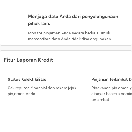
Menjaga data Anda dari penyalahgunaan
pihak lain.
Monitor pinjaman Anda secara berkala untuk
memastikan data Anda tidak disalahgunakan.
Fitur Laporan Kredit
Status Kolektibilitas
Pinjaman Terlambat D
Cek reputasi finansial dan rekam jejak
Ringkasan pinjaman y
pinjaman Anda.
dibayar beserta nomi
terlambat.