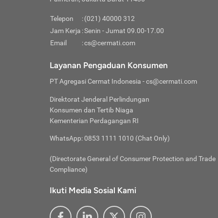
Pinjaman
pembayaran,
tidak ditamp
Kredit U
Jika 
memberikan
Telepon
:
(021) 40000 312
digun
Jam Kerja
:
Senin - Jumat 09.00-17.00
Memiliki la
lama 
Email
:
cs@cermati.com
rendah dan 
Berka
Anda 
Layanan Pengaduan Konsumen
pinja
PT Agregasi Cermat Indonesia
- cs@cermati.com
seger
Direktorat Jenderal Perlindungan
Batas
Konsumen dan Tertib Niaga
Tips 
Kementerian Perdagangan RI
lunas
Denga
WhatsApp: 0853 1111 1010 (Chat Only)
baru 
(Directorate General of Consumer Protection and Trade
Lunas
Compliance)
Tips 
utang
Ikuti Media Sosial Kami
satun
Jika 