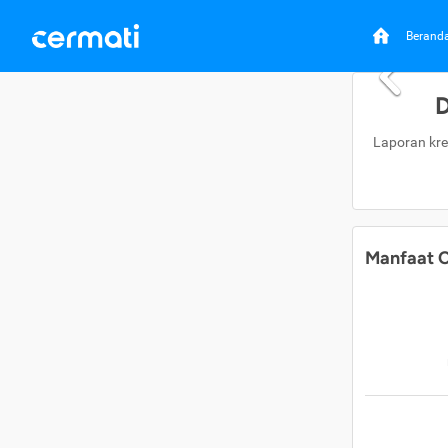
Berand
D
Laporan kre
Manfaat C