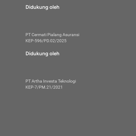
risiko dalam
Didukung oleh
ski tidak
i pengguna
 yang lebih
PT Cermati Pialang Asuransi
hui skor
KEP-596/PD.02/2025
usahakan untuk
Didukung oleh
ng. Mulai
 kembali ideal.
PT Artha Investa Teknologi
 memohon utang
KEP-7/PM.21/2021
gan melunasi
ah satu-
 bisa