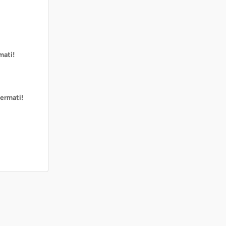
mati!
ermati!