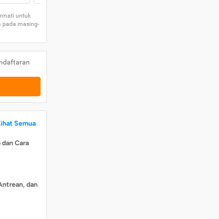
rmati untuk
a pada masing-
ndaftaran
Lihat Semua
 dan Cara
Antrean, dan