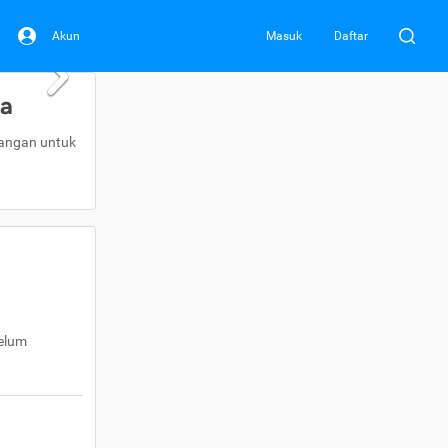
Akun
Masuk
Daftar
da
uangan untuk
belum