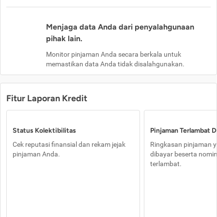
Menjaga data Anda dari penyalahgunaan
pihak lain.
Monitor pinjaman Anda secara berkala untuk
memastikan data Anda tidak disalahgunakan.
Fitur Laporan Kredit
Status Kolektibilitas
Pinjaman Terlambat D
Cek reputasi finansial dan rekam jejak
Ringkasan pinjaman y
pinjaman Anda.
dibayar beserta nomi
terlambat.