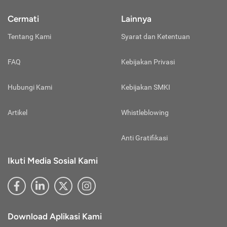
skor kredit.
Cermati
Lainnya
Batasi Tanggungan Utang
Tentang Kami
Tips lainnya untuk menurunkan skor kredit adalah
Syarat dan Ketentuan
membatasi tanggungan utang. Mulai lunasi pinjaman
tanpa mengajukan pinjaman baru agar limit kredit yang
FAQ
Kebijakan Privasi
dimiliki kembali ideal. Dengan begitu, skor kredit akan ikut
membaik dan memudahkan Anda untuk memohon utang
Hubungi Kami
Kebijakan SMKI
baru ketika dibutuhkan di situasi darurat.
Lunasi Beban Utang yang Tertunggak
Artikel
Whistleblowing
Tips mempertahankan skor kredit agar tetap positif yang
terakhir adalah dengan melunasi utang yang sudah
Anti Gratifikasi
terlanjur tertunggak. Melunasi utang yang tertunggak
adalah satu-satunya cara yang bisa dilakukan untuk
Ikuti Media Sosial Kami
memperbaiki skor kredit yang buruk.
Jika memang masih kesulitan untuk menuntaskan
tanggungan tersebut, Anda bisa mengajukan keringanan
ke pihak penyedia pinjaman. Biasanya, Anda akan
Download Aplikasi Kami
mendapatkan bantuan berupa perpanjangan tenor,