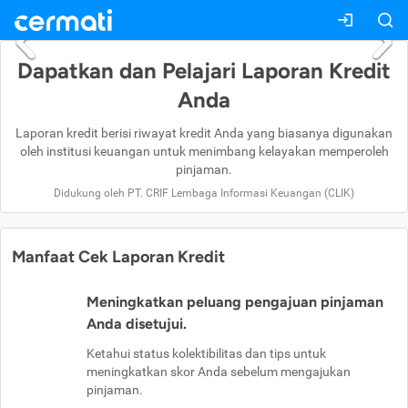
Dapatkan dan Pelajari Laporan Kredit
Anda
Laporan kredit berisi riwayat kredit Anda yang biasanya digunakan
oleh institusi keuangan untuk menimbang kelayakan memperoleh
pinjaman.
Didukung oleh PT. CRIF Lembaga Informasi Keuangan (CLIK)
Manfaat Cek Laporan Kredit
Meningkatkan peluang pengajuan pinjaman
Anda disetujui.
Ketahui status kolektibilitas dan tips untuk
meningkatkan skor Anda sebelum mengajukan
pinjaman.