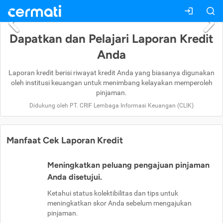
Dapatkan dan Pelajari Laporan Kredit
Anda
Laporan kredit berisi riwayat kredit Anda yang biasanya digunakan
oleh institusi keuangan untuk menimbang kelayakan memperoleh
pinjaman.
Didukung oleh PT. CRIF Lembaga Informasi Keuangan (CLIK)
Manfaat Cek Laporan Kredit
Meningkatkan peluang pengajuan pinjaman
Anda disetujui.
Ketahui status kolektibilitas dan tips untuk
meningkatkan skor Anda sebelum mengajukan
pinjaman.