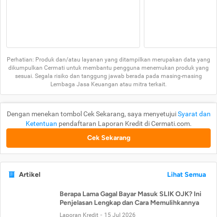
Perhatian: Produk dan/atau layanan yang ditampilkan merupakan data yang
dikumpulkan Cermati untuk membantu pengguna menemukan produk yang
sesuai. Segala risiko dan tanggung jawab berada pada masing-masing
Lembaga Jasa Keuangan atau mitra terkait.
Dengan menekan tombol Cek Sekarang, saya menyetujui
Syarat dan
Ketentuan
pendaftaran Laporan Kredit di Cermati.com.
Cek Sekarang
Artikel
Lihat Semua
Berapa Lama Gagal Bayar Masuk SLIK OJK? Ini
Penjelasan Lengkap dan Cara Memulihkannya
Laporan Kredit
15 Jul 2026