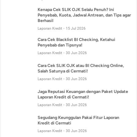
Kenapa Cek SLIK OJK Selalu Penuh? Ini
Penyebab, Kuota, Jadwal Antrean, dan Tips agar
Berhasil
Laporan Kredit
15 Jul 2026
Cara Cek Blacklist BI Checking, Ketahui
Penyebab dan Tipsnya!
Laporan Kredit
30 Jun 2026
Cara Cek SLIK OJK atau BI Checking Online,
Salah Satunya di Cermati!
Laporan Kredit
30 Jun 2026
Jaga Reputasi Keuangan dengan Paket Update
Laporan Kredit di Cermati!
Laporan Kredit
30 Jun 2026
Segudang Keunggulan Pakai Fitur Laporan
Kredit di Cermati
Laporan Kredit
30 Jun 2026