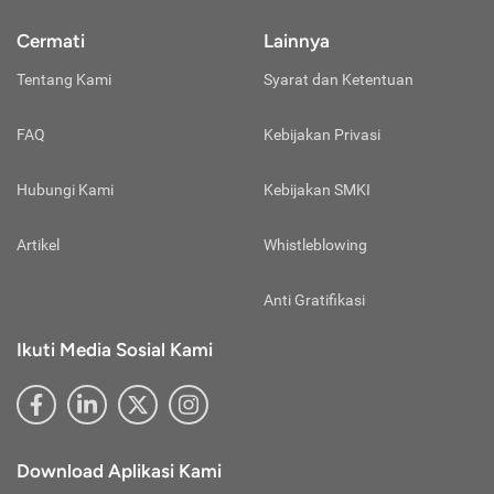
skor kredit.
Cermati
Lainnya
Batasi Tanggungan Utang
Tentang Kami
Tips lainnya untuk menurunkan skor kredit adalah
Syarat dan Ketentuan
membatasi tanggungan utang. Mulai lunasi pinjaman
tanpa mengajukan pinjaman baru agar limit kredit yang
FAQ
Kebijakan Privasi
dimiliki kembali ideal. Dengan begitu, skor kredit akan ikut
membaik dan memudahkan Anda untuk memohon utang
Hubungi Kami
Kebijakan SMKI
baru ketika dibutuhkan di situasi darurat.
Lunasi Beban Utang yang Tertunggak
Artikel
Whistleblowing
Tips mempertahankan skor kredit agar tetap positif yang
terakhir adalah dengan melunasi utang yang sudah
Anti Gratifikasi
terlanjur tertunggak. Melunasi utang yang tertunggak
adalah satu-satunya cara yang bisa dilakukan untuk
Ikuti Media Sosial Kami
memperbaiki skor kredit yang buruk.
Jika memang masih kesulitan untuk menuntaskan
tanggungan tersebut, Anda bisa mengajukan keringanan
ke pihak penyedia pinjaman. Biasanya, Anda akan
Download Aplikasi Kami
mendapatkan bantuan berupa perpanjangan tenor,