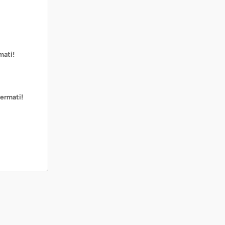
mati!
ermati!