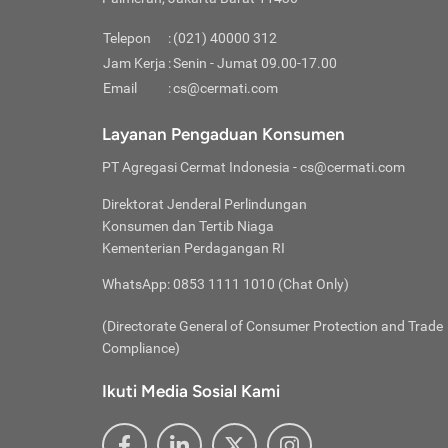
Pinjaman
pembayaran,
tidak ditamp
Kredit U
Jika 
memberikan
Telepon
:
(021) 40000 312
digun
Jam Kerja
:
Senin - Jumat 09.00-17.00
Memiliki la
lama 
Email
:
cs@cermati.com
rendah dan 
Berka
Anda 
Layanan Pengaduan Konsumen
pinja
PT Agregasi Cermat Indonesia
- cs@cermati.com
seger
Direktorat Jenderal Perlindungan
Batas
Konsumen dan Tertib Niaga
Tips 
Kementerian Perdagangan RI
lunas
Denga
WhatsApp: 0853 1111 1010 (Chat Only)
baru 
(Directorate General of Consumer Protection and Trade
Lunas
Compliance)
Tips 
utang
Ikuti Media Sosial Kami
satun
Jika 