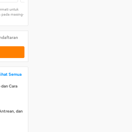
rmati untuk
a pada masing-
ndaftaran
Lihat Semua
 dan Cara
Antrean, dan