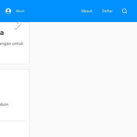
Akun
Masuk
Daftar
da
uangan untuk
belum