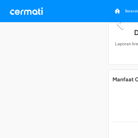
Berand
D
Laporan kre
Manfaat C