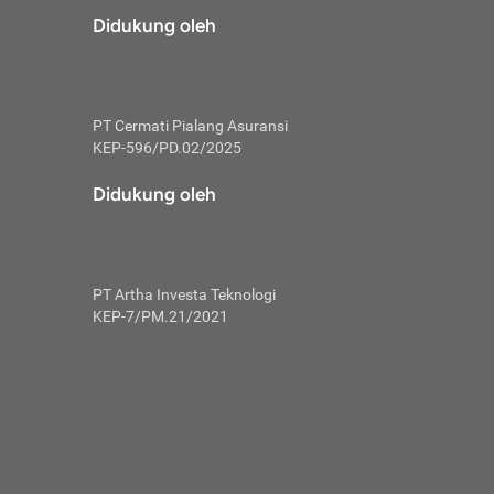
risiko dalam
Didukung oleh
ski tidak
i pengguna
 yang lebih
PT Cermati Pialang Asuransi
hui skor
KEP-596/PD.02/2025
usahakan untuk
Didukung oleh
ng. Mulai
 kembali ideal.
PT Artha Investa Teknologi
 memohon utang
KEP-7/PM.21/2021
gan melunasi
ah satu-
 bisa