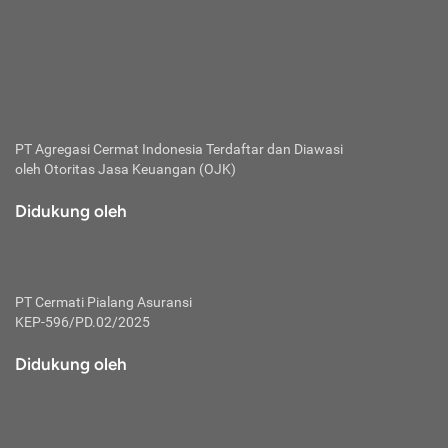
penurunan suku bunga, maupun keringanan lain untuk
memudahkan pelunasan utang tersebut.
PT Agregasi Cermat Indonesia
Terdaftar dan Diawasi
oleh Otoritas Jasa Keuangan (OJK)
Didukung oleh
PT Cermati Pialang Asuransi
KEP-596/PD.02/2025
Didukung oleh