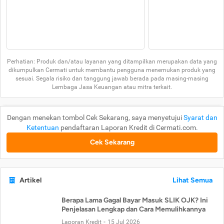
Perhatian: Produk dan/atau layanan yang ditampilkan merupakan data yang
dikumpulkan Cermati untuk membantu pengguna menemukan produk yang
sesuai. Segala risiko dan tanggung jawab berada pada masing-masing
Lembaga Jasa Keuangan atau mitra terkait.
Dengan menekan tombol Cek Sekarang, saya menyetujui
Syarat dan
Ketentuan
pendaftaran Laporan Kredit di Cermati.com.
Cek Sekarang
Artikel
Lihat Semua
Berapa Lama Gagal Bayar Masuk SLIK OJK? Ini
Penjelasan Lengkap dan Cara Memulihkannya
Laporan Kredit
15 Jul 2026