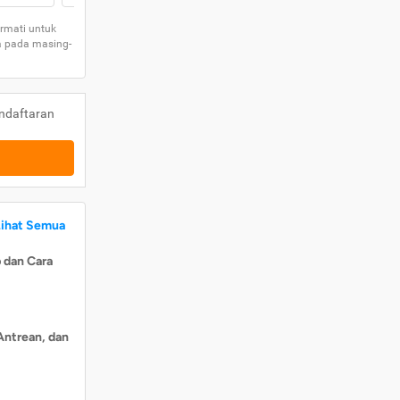
rmati untuk
a pada masing-
ndaftaran
Lihat Semua
 dan Cara
Antrean, dan