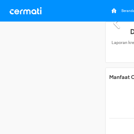
Berand
D
Laporan kre
Manfaat C