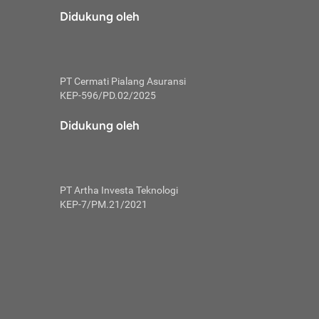
risiko dalam
Didukung oleh
ski tidak
i pengguna
 yang lebih
PT Cermati Pialang Asuransi
hui skor
KEP-596/PD.02/2025
usahakan untuk
Didukung oleh
ng. Mulai
 kembali ideal.
PT Artha Investa Teknologi
 memohon utang
KEP-7/PM.21/2021
gan melunasi
ah satu-
 bisa