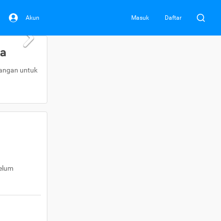
Akun
Masuk
Daftar
da
uangan untuk
belum