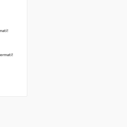
mati!
ermati!