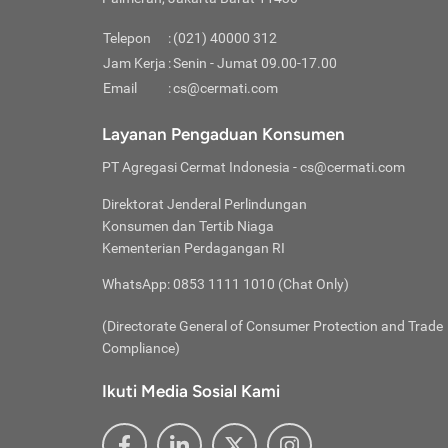
Pinjaman
pembayaran,
tidak ditamp
Kredit U
Jika 
memberikan
Telepon
:
(021) 40000 312
digun
Jam Kerja
:
Senin - Jumat 09.00-17.00
Memiliki la
lama 
Email
:
cs@cermati.com
rendah dan 
Berka
Anda 
Layanan Pengaduan Konsumen
pinja
PT Agregasi Cermat Indonesia
- cs@cermati.com
seger
Direktorat Jenderal Perlindungan
Batas
Konsumen dan Tertib Niaga
Tips 
Kementerian Perdagangan RI
lunas
Denga
WhatsApp: 0853 1111 1010 (Chat Only)
baru 
(Directorate General of Consumer Protection and Trade
Lunas
Compliance)
Tips 
utang
Ikuti Media Sosial Kami
satun
Jika 