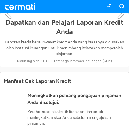
Dapatkan dan Pelajari Laporan Kredit
Anda
Laporan kredit berisi riwayat kredit Anda yang biasanya digunakan
oleh institusi keuangan untuk menimbang kelayakan memperoleh
pinjaman.
Didukung oleh PT. CRIF Lembaga Informasi Keuangan (CLIK)
Manfaat Cek Laporan Kredit
Meningkatkan peluang pengajuan pinjaman
Anda disetujui.
Ketahui status kolektibilitas dan tips untuk
meningkatkan skor Anda sebelum mengajukan
pinjaman.