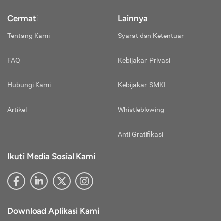
skor kredit.
Cermati
Lainnya
Batasi Tanggungan Utang
Tentang Kami
Tips lainnya untuk menurunkan skor kredit adalah
Syarat dan Ketentuan
membatasi tanggungan utang. Mulai lunasi pinjaman
tanpa mengajukan pinjaman baru agar limit kredit yang
FAQ
Kebijakan Privasi
dimiliki kembali ideal. Dengan begitu, skor kredit akan ikut
membaik dan memudahkan Anda untuk memohon utang
Hubungi Kami
Kebijakan SMKI
baru ketika dibutuhkan di situasi darurat.
Lunasi Beban Utang yang Tertunggak
Artikel
Whistleblowing
Tips mempertahankan skor kredit agar tetap positif yang
terakhir adalah dengan melunasi utang yang sudah
Anti Gratifikasi
terlanjur tertunggak. Melunasi utang yang tertunggak
adalah satu-satunya cara yang bisa dilakukan untuk
Ikuti Media Sosial Kami
memperbaiki skor kredit yang buruk.
Jika memang masih kesulitan untuk menuntaskan
tanggungan tersebut, Anda bisa mengajukan keringanan
ke pihak penyedia pinjaman. Biasanya, Anda akan
Download Aplikasi Kami
mendapatkan bantuan berupa perpanjangan tenor,