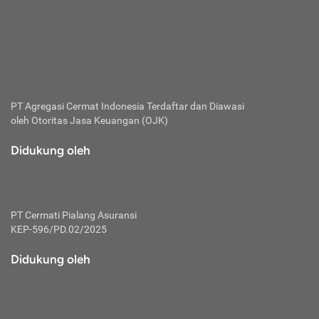
penurunan suku bunga, maupun keringanan lain untuk
memudahkan pelunasan utang tersebut.
PT Agregasi Cermat Indonesia
Terdaftar dan Diawasi
oleh Otoritas Jasa Keuangan (OJK)
Didukung oleh
PT Cermati Pialang Asuransi
KEP-596/PD.02/2025
Didukung oleh