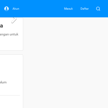
Akun
Masuk
Daftar
da
uangan untuk
belum