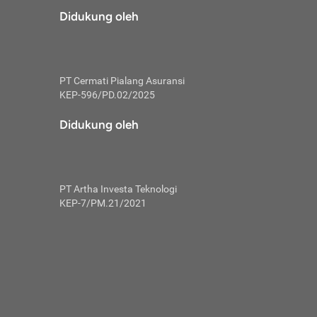
risiko dalam
Didukung oleh
ski tidak
i pengguna
 yang lebih
PT Cermati Pialang Asuransi
hui skor
KEP-596/PD.02/2025
usahakan untuk
Didukung oleh
ng. Mulai
 kembali ideal.
PT Artha Investa Teknologi
 memohon utang
KEP-7/PM.21/2021
gan melunasi
ah satu-
 bisa