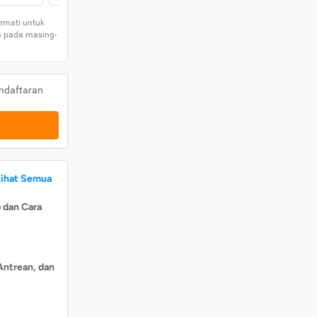
rmati untuk
a pada masing-
ndaftaran
Lihat Semua
 dan Cara
Antrean, dan