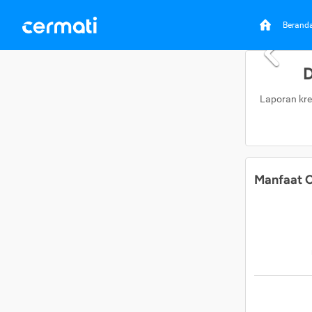
Berand
D
Laporan kre
Manfaat C