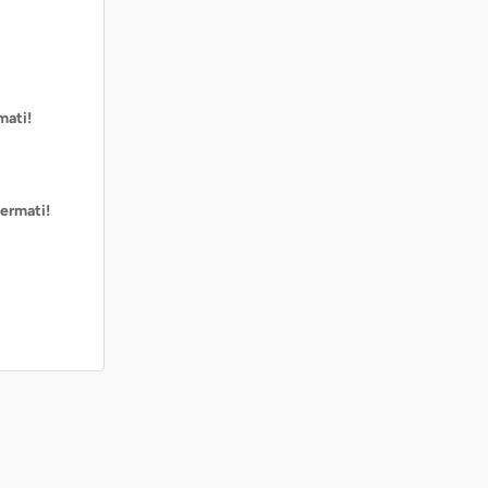
mati!
ermati!