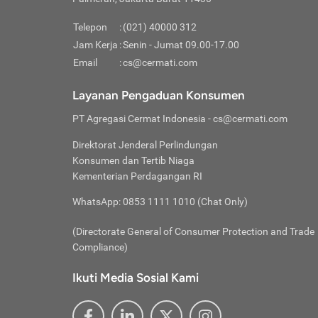
Pinjaman
pembayaran,
tidak ditamp
Kredit U
Jika 
memberikan
Telepon
:
(021) 40000 312
digun
Jam Kerja
:
Senin - Jumat 09.00-17.00
Memiliki la
lama 
Email
:
cs@cermati.com
rendah dan 
Berka
Anda 
Layanan Pengaduan Konsumen
pinja
PT Agregasi Cermat Indonesia
- cs@cermati.com
seger
Direktorat Jenderal Perlindungan
Batas
Konsumen dan Tertib Niaga
Tips 
Kementerian Perdagangan RI
lunas
Denga
WhatsApp: 0853 1111 1010 (Chat Only)
baru 
(Directorate General of Consumer Protection and Trade
Lunas
Compliance)
Tips 
utang
Ikuti Media Sosial Kami
satun
Jika 