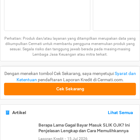
Perhatian: Produk dan/atau layanan yang ditampilkan merupakan data yang
dikumpulkan Cermati untuk membantu pengguna menemukan produk yang
sesuai. Segala risiko dan tanggung jawab berada pada masing-masing
Lembaga Jasa Keuangan atau mitra terkait.
Dengan menekan tombol Cek Sekarang, saya menyetujui
Syarat dan
Ketentuan
pendaftaran Laporan Kredit di Cermati.com.
Cek Sekarang
Artikel
Lihat Semua
Berapa Lama Gagal Bayar Masuk SLIK OJK? Ini
Penjelasan Lengkap dan Cara Memulihkannya
Laporan Kredit
15 Jul 2026