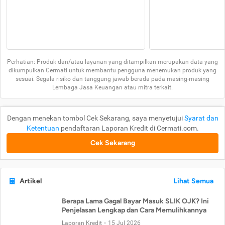
Perhatian: Produk dan/atau layanan yang ditampilkan merupakan data yang
dikumpulkan Cermati untuk membantu pengguna menemukan produk yang
sesuai. Segala risiko dan tanggung jawab berada pada masing-masing
Lembaga Jasa Keuangan atau mitra terkait.
Dengan menekan tombol Cek Sekarang, saya menyetujui
Syarat dan
Ketentuan
pendaftaran Laporan Kredit di Cermati.com.
Cek Sekarang
Artikel
Lihat Semua
Berapa Lama Gagal Bayar Masuk SLIK OJK? Ini
Penjelasan Lengkap dan Cara Memulihkannya
Laporan Kredit
15 Jul 2026