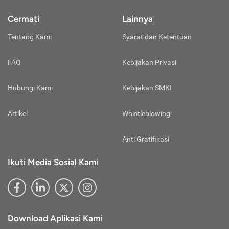
skor kredit.
Cermati
Lainnya
Batasi Tanggungan Utang
Tentang Kami
Tips lainnya untuk menurunkan skor kredit adalah
Syarat dan Ketentuan
membatasi tanggungan utang. Mulai lunasi pinjaman
tanpa mengajukan pinjaman baru agar limit kredit yang
FAQ
Kebijakan Privasi
dimiliki kembali ideal. Dengan begitu, skor kredit akan ikut
membaik dan memudahkan Anda untuk memohon utang
Hubungi Kami
Kebijakan SMKI
baru ketika dibutuhkan di situasi darurat.
Lunasi Beban Utang yang Tertunggak
Artikel
Whistleblowing
Tips mempertahankan skor kredit agar tetap positif yang
terakhir adalah dengan melunasi utang yang sudah
Anti Gratifikasi
terlanjur tertunggak. Melunasi utang yang tertunggak
adalah satu-satunya cara yang bisa dilakukan untuk
Ikuti Media Sosial Kami
memperbaiki skor kredit yang buruk.
Jika memang masih kesulitan untuk menuntaskan
tanggungan tersebut, Anda bisa mengajukan keringanan
ke pihak penyedia pinjaman. Biasanya, Anda akan
Download Aplikasi Kami
mendapatkan bantuan berupa perpanjangan tenor,