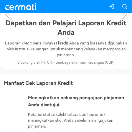
Dapatkan dan Pelajari Laporan Kredit
Anda
Laporan kredit berisi riwayat kredit Anda yang biasanya digunakan
oleh institusi keuangan untuk menimbang kelayakan memperoleh
pinjaman.
Didukung oleh PT. CRIF Lembaga Informasi Keuangan (CLIK)
Manfaat Cek Laporan Kredit
Meningkatkan peluang pengajuan pinjaman
Anda disetujui.
Ketahui status kolektibilitas dan tips untuk
meningkatkan skor Anda sebelum mengajukan
pinjaman.