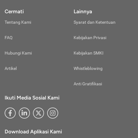
skor kredit.
Cermati
Lainnya
Batasi Tanggungan Utang
Tentang Kami
Tips lainnya untuk menurunkan skor kredit adalah
Syarat dan Ketentuan
membatasi tanggungan utang. Mulai lunasi pinjaman
tanpa mengajukan pinjaman baru agar limit kredit yang
FAQ
Kebijakan Privasi
dimiliki kembali ideal. Dengan begitu, skor kredit akan ikut
membaik dan memudahkan Anda untuk memohon utang
Hubungi Kami
Kebijakan SMKI
baru ketika dibutuhkan di situasi darurat.
Lunasi Beban Utang yang Tertunggak
Artikel
Whistleblowing
Tips mempertahankan skor kredit agar tetap positif yang
terakhir adalah dengan melunasi utang yang sudah
Anti Gratifikasi
terlanjur tertunggak. Melunasi utang yang tertunggak
adalah satu-satunya cara yang bisa dilakukan untuk
Ikuti Media Sosial Kami
memperbaiki skor kredit yang buruk.
Jika memang masih kesulitan untuk menuntaskan
tanggungan tersebut, Anda bisa mengajukan keringanan
ke pihak penyedia pinjaman. Biasanya, Anda akan
Download Aplikasi Kami
mendapatkan bantuan berupa perpanjangan tenor,