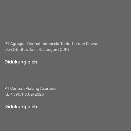
penurunan suku bunga, maupun keringanan lain untuk
memudahkan pelunasan utang tersebut.
PT Agregasi Cermat Indonesia
Terdaftar dan Diawasi
oleh Otoritas Jasa Keuangan (OJK)
Didukung oleh
PT Cermati Pialang Asuransi
KEP-596/PD.02/2025
Didukung oleh