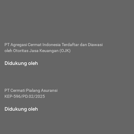
penurunan suku bunga, maupun keringanan lain untuk
memudahkan pelunasan utang tersebut.
PT Agregasi Cermat Indonesia
Terdaftar dan Diawasi
oleh Otoritas Jasa Keuangan (OJK)
Didukung oleh
PT Cermati Pialang Asuransi
KEP-596/PD.02/2025
Didukung oleh