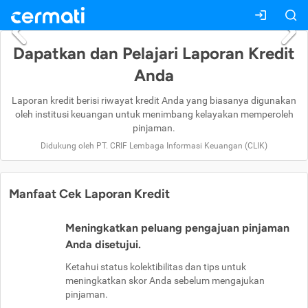
Dapatkan dan Pelajari Laporan Kredit
Anda
Laporan kredit berisi riwayat kredit Anda yang biasanya digunakan
oleh institusi keuangan untuk menimbang kelayakan memperoleh
pinjaman.
Didukung oleh PT. CRIF Lembaga Informasi Keuangan (CLIK)
Manfaat Cek Laporan Kredit
Meningkatkan peluang pengajuan pinjaman
Anda disetujui.
Ketahui status kolektibilitas dan tips untuk
meningkatkan skor Anda sebelum mengajukan
pinjaman.