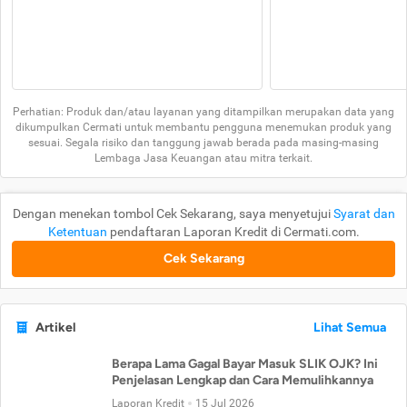
Perhatian: Produk dan/atau layanan yang ditampilkan merupakan data yang
dikumpulkan Cermati untuk membantu pengguna menemukan produk yang
sesuai. Segala risiko dan tanggung jawab berada pada masing-masing
Lembaga Jasa Keuangan atau mitra terkait.
Dengan menekan tombol Cek Sekarang, saya menyetujui
Syarat dan
Ketentuan
pendaftaran Laporan Kredit di Cermati.com.
Cek Sekarang
Artikel
Lihat Semua
Berapa Lama Gagal Bayar Masuk SLIK OJK? Ini
Penjelasan Lengkap dan Cara Memulihkannya
Laporan Kredit
15 Jul 2026