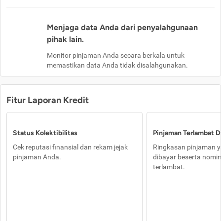
Menjaga data Anda dari penyalahgunaan
pihak lain.
Monitor pinjaman Anda secara berkala untuk
memastikan data Anda tidak disalahgunakan.
Fitur Laporan Kredit
Status Kolektibilitas
Pinjaman Terlambat D
Cek reputasi finansial dan rekam jejak
Ringkasan pinjaman y
pinjaman Anda.
dibayar beserta nomi
terlambat.