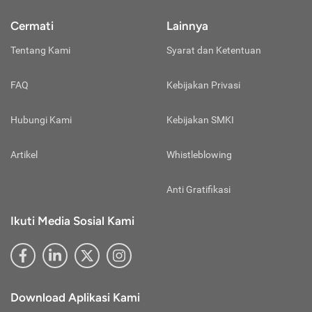
skor kredit.
Cermati
Lainnya
Batasi Tanggungan Utang
Tentang Kami
Tips lainnya untuk menurunkan skor kredit adalah
Syarat dan Ketentuan
membatasi tanggungan utang. Mulai lunasi pinjaman
tanpa mengajukan pinjaman baru agar limit kredit yang
FAQ
Kebijakan Privasi
dimiliki kembali ideal. Dengan begitu, skor kredit akan ikut
membaik dan memudahkan Anda untuk memohon utang
Hubungi Kami
Kebijakan SMKI
baru ketika dibutuhkan di situasi darurat.
Lunasi Beban Utang yang Tertunggak
Artikel
Whistleblowing
Tips mempertahankan skor kredit agar tetap positif yang
terakhir adalah dengan melunasi utang yang sudah
Anti Gratifikasi
terlanjur tertunggak. Melunasi utang yang tertunggak
adalah satu-satunya cara yang bisa dilakukan untuk
Ikuti Media Sosial Kami
memperbaiki skor kredit yang buruk.
Jika memang masih kesulitan untuk menuntaskan
tanggungan tersebut, Anda bisa mengajukan keringanan
ke pihak penyedia pinjaman. Biasanya, Anda akan
Download Aplikasi Kami
mendapatkan bantuan berupa perpanjangan tenor,