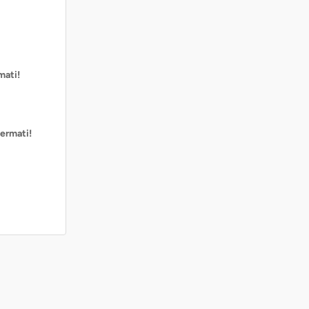
mati!
ermati!