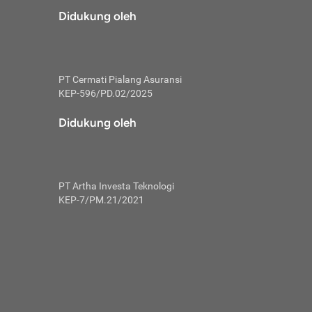
risiko dalam
Didukung oleh
ski tidak
i pengguna
 yang lebih
PT Cermati Pialang Asuransi
hui skor
KEP-596/PD.02/2025
usahakan untuk
Didukung oleh
ng. Mulai
 kembali ideal.
PT Artha Investa Teknologi
 memohon utang
KEP-7/PM.21/2021
gan melunasi
ah satu-
 bisa