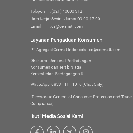
Pinjaman
pembayaran,
tidak ditamp
Kredit U
Jika 
memberikan
Telepon
:
(021) 40000 312
digun
Jam Kerja
:
Senin - Jumat 09.00-17.00
Memiliki la
lama 
Email
:
cs@cermati.com
rendah dan 
Berka
Anda 
Layanan Pengaduan Konsumen
pinja
PT Agregasi Cermat Indonesia
- cs@cermati.com
seger
Direktorat Jenderal Perlindungan
Batas
Konsumen dan Tertib Niaga
Tips 
Kementerian Perdagangan RI
lunas
Denga
WhatsApp: 0853 1111 1010 (Chat Only)
baru 
(Directorate General of Consumer Protection and Trade
Lunas
Compliance)
Tips 
utang
Ikuti Media Sosial Kami
satun
Jika 