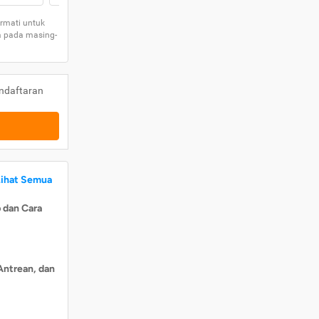
rmati untuk
a pada masing-
ndaftaran
Lihat Semua
 dan Cara
Antrean, dan