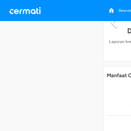
Berand
D
Laporan kre
Manfaat C