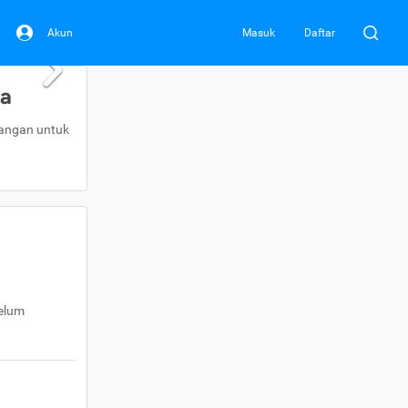
Akun
Masuk
Daftar
da
uangan untuk
belum