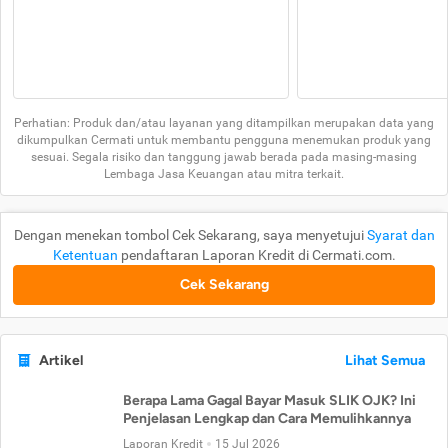
Perhatian: Produk dan/atau layanan yang ditampilkan merupakan data yang
dikumpulkan Cermati untuk membantu pengguna menemukan produk yang
sesuai. Segala risiko dan tanggung jawab berada pada masing-masing
Lembaga Jasa Keuangan atau mitra terkait.
Dengan menekan tombol Cek Sekarang, saya menyetujui
Syarat dan
Ketentuan
pendaftaran Laporan Kredit di Cermati.com.
Cek Sekarang
Artikel
Lihat Semua
Berapa Lama Gagal Bayar Masuk SLIK OJK? Ini
Penjelasan Lengkap dan Cara Memulihkannya
Laporan Kredit
15 Jul 2026