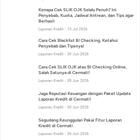
Kenapa Cek SLIK OJK Selalu Penuh? Ini
Penyebab, Kuota, Jadwal Antrean, dan Tips agar
Berhasil
Laporan Kredit
15 Jul 2026
Cara Cek Blacklist BI Checking, Ketahui
Penyebab dan Tipsnya!
Laporan Kredit
30 Jun 2026
Cara Cek SLIK OJK atau BI Checking Online,
Salah Satunya di Cermati!
Laporan Kredit
30 Jun 2026
Jaga Reputasi Keuangan dengan Paket Update
Laporan Kredit di Cermati!
Laporan Kredit
30 Jun 2026
Segudang Keunggulan Pakai Fitur Laporan
Kredit di Cermati
Laporan Kredit
30 Jun 2026