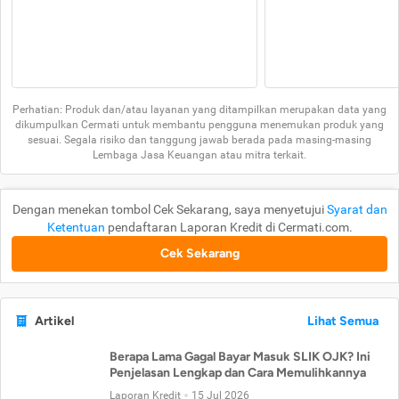
Perhatian: Produk dan/atau layanan yang ditampilkan merupakan data yang
dikumpulkan Cermati untuk membantu pengguna menemukan produk yang
sesuai. Segala risiko dan tanggung jawab berada pada masing-masing
Lembaga Jasa Keuangan atau mitra terkait.
Dengan menekan tombol Cek Sekarang, saya menyetujui
Syarat dan
Ketentuan
pendaftaran Laporan Kredit di Cermati.com.
Cek Sekarang
Artikel
Lihat Semua
Berapa Lama Gagal Bayar Masuk SLIK OJK? Ini
Penjelasan Lengkap dan Cara Memulihkannya
Laporan Kredit
15 Jul 2026