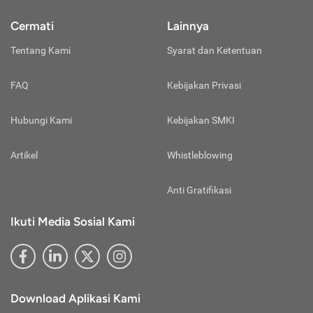
skor kredit.
Cermati
Lainnya
Batasi Tanggungan Utang
Tentang Kami
Tips lainnya untuk menurunkan skor kredit adalah
Syarat dan Ketentuan
membatasi tanggungan utang. Mulai lunasi pinjaman
tanpa mengajukan pinjaman baru agar limit kredit yang
FAQ
Kebijakan Privasi
dimiliki kembali ideal. Dengan begitu, skor kredit akan ikut
membaik dan memudahkan Anda untuk memohon utang
Hubungi Kami
Kebijakan SMKI
baru ketika dibutuhkan di situasi darurat.
Lunasi Beban Utang yang Tertunggak
Artikel
Whistleblowing
Tips mempertahankan skor kredit agar tetap positif yang
terakhir adalah dengan melunasi utang yang sudah
Anti Gratifikasi
terlanjur tertunggak. Melunasi utang yang tertunggak
adalah satu-satunya cara yang bisa dilakukan untuk
Ikuti Media Sosial Kami
memperbaiki skor kredit yang buruk.
Jika memang masih kesulitan untuk menuntaskan
tanggungan tersebut, Anda bisa mengajukan keringanan
ke pihak penyedia pinjaman. Biasanya, Anda akan
Download Aplikasi Kami
mendapatkan bantuan berupa perpanjangan tenor,