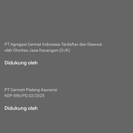
penurunan suku bunga, maupun keringanan lain untuk
memudahkan pelunasan utang tersebut.
PT Agregasi Cermat Indonesia
Terdaftar dan Diawasi
oleh Otoritas Jasa Keuangan (OJK)
Didukung oleh
PT Cermati Pialang Asuransi
KEP-596/PD.02/2025
Didukung oleh