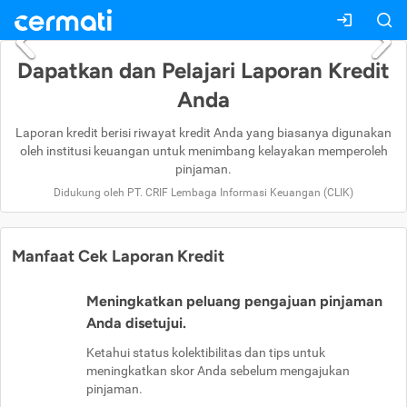
Dapatkan dan Pelajari Laporan Kredit
Anda
Laporan kredit berisi riwayat kredit Anda yang biasanya digunakan
oleh institusi keuangan untuk menimbang kelayakan memperoleh
pinjaman.
Didukung oleh PT. CRIF Lembaga Informasi Keuangan (CLIK)
Manfaat Cek Laporan Kredit
Meningkatkan peluang pengajuan pinjaman
Anda disetujui.
Ketahui status kolektibilitas dan tips untuk
meningkatkan skor Anda sebelum mengajukan
pinjaman.