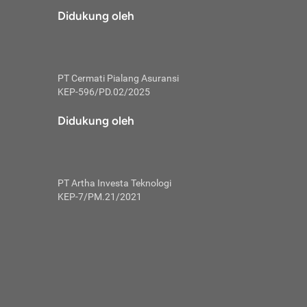
risiko dalam
Didukung oleh
ski tidak
i pengguna
 yang lebih
PT Cermati Pialang Asuransi
hui skor
KEP-596/PD.02/2025
usahakan untuk
Didukung oleh
ng. Mulai
 kembali ideal.
PT Artha Investa Teknologi
 memohon utang
KEP-7/PM.21/2021
gan melunasi
ah satu-
 bisa