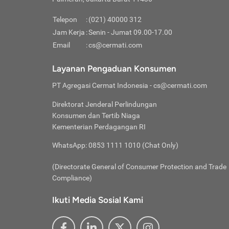
Pinjaman
pembayaran,
tidak ditamp
Kredit U
Jika 
memberikan
Telepon
:
(021) 40000 312
digun
Jam Kerja
:
Senin - Jumat 09.00-17.00
Memiliki la
lama 
Email
:
cs@cermati.com
rendah dan 
Berka
Anda 
Layanan Pengaduan Konsumen
pinja
PT Agregasi Cermat Indonesia
- cs@cermati.com
seger
Direktorat Jenderal Perlindungan
Batas
Konsumen dan Tertib Niaga
Tips 
Kementerian Perdagangan RI
lunas
Denga
WhatsApp: 0853 1111 1010 (Chat Only)
baru 
(Directorate General of Consumer Protection and Trade
Lunas
Compliance)
Tips 
utang
Ikuti Media Sosial Kami
satun
Jika 