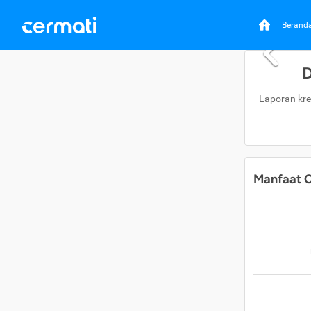
Berand
D
Laporan kre
Manfaat C