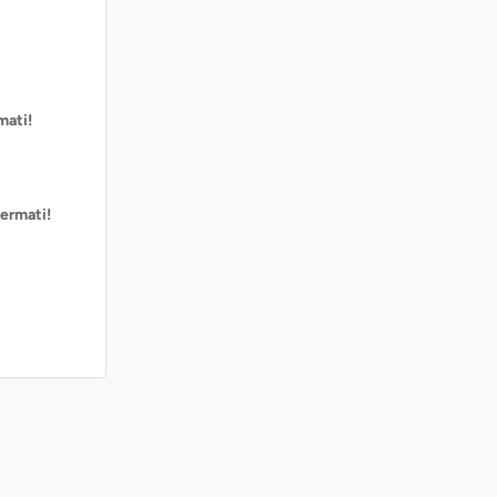
mati!
ermati!