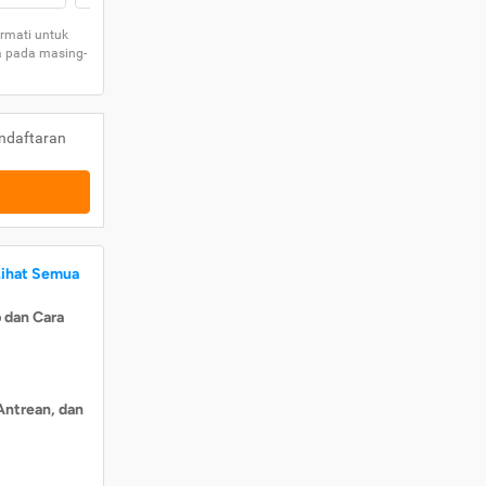
rmati untuk
a pada masing-
ndaftaran
Lihat Semua
 dan Cara
Antrean, dan