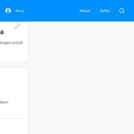
Akun
Masuk
Daftar
da
uangan untuk
belum