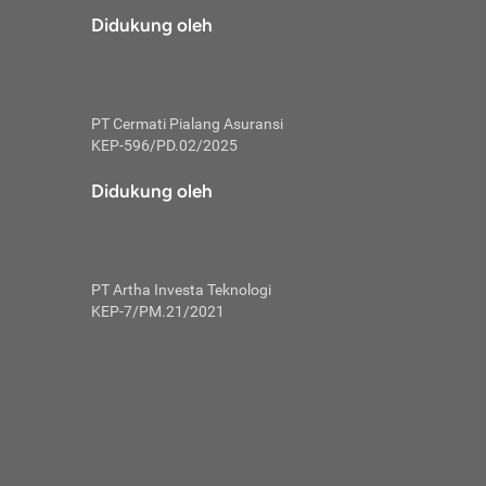
risiko dalam
Didukung oleh
ski tidak
i pengguna
 yang lebih
PT Cermati Pialang Asuransi
hui skor
KEP-596/PD.02/2025
usahakan untuk
Didukung oleh
ng. Mulai
 kembali ideal.
PT Artha Investa Teknologi
 memohon utang
KEP-7/PM.21/2021
gan melunasi
ah satu-
 bisa