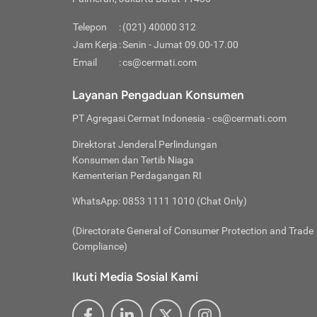
Pinjaman
pembayaran,
tidak ditamp
Kredit U
Jika 
memberikan
Telepon
:
(021) 40000 312
digun
Jam Kerja
:
Senin - Jumat 09.00-17.00
Memiliki la
lama 
Email
:
cs@cermati.com
rendah dan 
Berka
Anda 
Layanan Pengaduan Konsumen
pinja
PT Agregasi Cermat Indonesia
- cs@cermati.com
seger
Direktorat Jenderal Perlindungan
Batas
Konsumen dan Tertib Niaga
Tips 
Kementerian Perdagangan RI
lunas
Denga
WhatsApp: 0853 1111 1010 (Chat Only)
baru 
(Directorate General of Consumer Protection and Trade
Lunas
Compliance)
Tips 
utang
Ikuti Media Sosial Kami
satun
Jika 