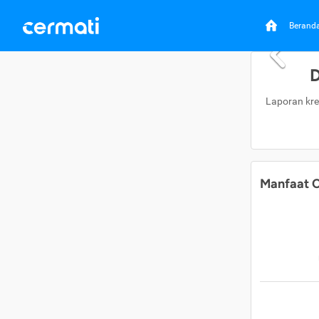
Berand
D
Laporan kre
Manfaat C