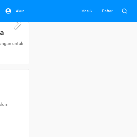
Akun
Masuk
Daftar
da
uangan untuk
belum