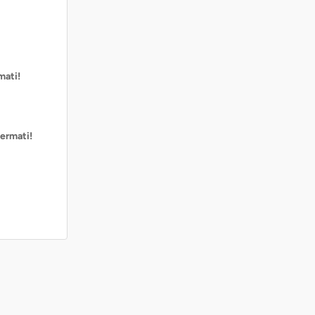
mati!
ermati!