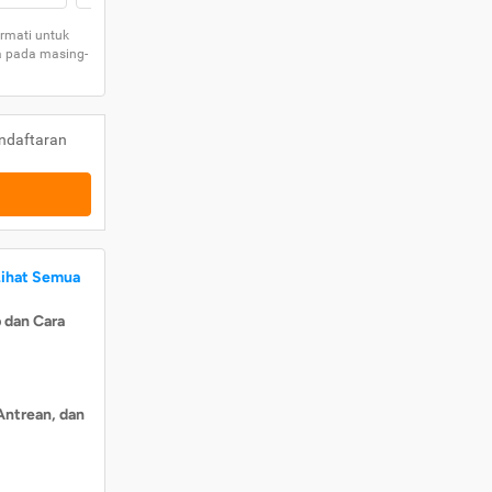
rmati untuk
a pada masing-
ndaftaran
Lihat Semua
 dan Cara
Antrean, dan