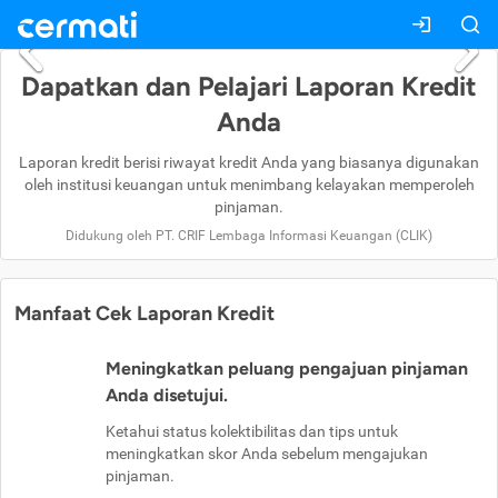
Dapatkan dan Pelajari Laporan Kredit
Anda
Laporan kredit berisi riwayat kredit Anda yang biasanya digunakan
oleh institusi keuangan untuk menimbang kelayakan memperoleh
pinjaman.
Didukung oleh PT. CRIF Lembaga Informasi Keuangan (CLIK)
Manfaat Cek Laporan Kredit
Meningkatkan peluang pengajuan pinjaman
Anda disetujui.
Ketahui status kolektibilitas dan tips untuk
meningkatkan skor Anda sebelum mengajukan
pinjaman.