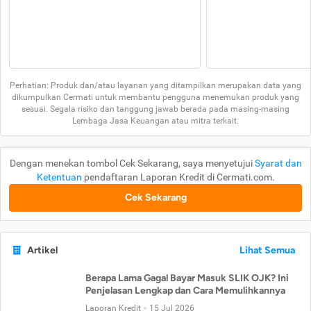
Perhatian: Produk dan/atau layanan yang ditampilkan merupakan data yang
dikumpulkan Cermati untuk membantu pengguna menemukan produk yang
sesuai. Segala risiko dan tanggung jawab berada pada masing-masing
Lembaga Jasa Keuangan atau mitra terkait.
Dengan menekan tombol Cek Sekarang, saya menyetujui
Syarat dan
Ketentuan
pendaftaran Laporan Kredit di Cermati.com.
Cek Sekarang
Artikel
Lihat Semua
Berapa Lama Gagal Bayar Masuk SLIK OJK? Ini
Penjelasan Lengkap dan Cara Memulihkannya
Laporan Kredit
15 Jul 2026