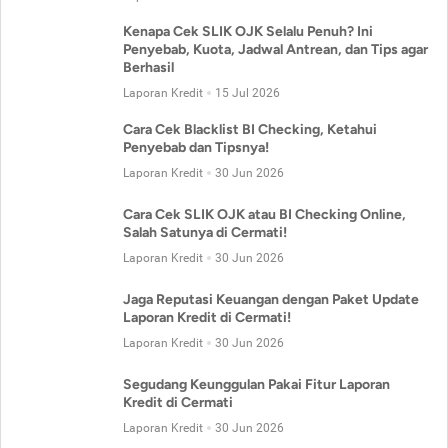
Kenapa Cek SLIK OJK Selalu Penuh? Ini
Penyebab, Kuota, Jadwal Antrean, dan Tips agar
Berhasil
Laporan Kredit
15 Jul 2026
Cara Cek Blacklist BI Checking, Ketahui
Penyebab dan Tipsnya!
Laporan Kredit
30 Jun 2026
Cara Cek SLIK OJK atau BI Checking Online,
Salah Satunya di Cermati!
Laporan Kredit
30 Jun 2026
Jaga Reputasi Keuangan dengan Paket Update
Laporan Kredit di Cermati!
Laporan Kredit
30 Jun 2026
Segudang Keunggulan Pakai Fitur Laporan
Kredit di Cermati
Laporan Kredit
30 Jun 2026