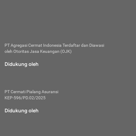
penurunan suku bunga, maupun keringanan lain untuk
memudahkan pelunasan utang tersebut.
PT Agregasi Cermat Indonesia
Terdaftar dan Diawasi
oleh Otoritas Jasa Keuangan (OJK)
Didukung oleh
PT Cermati Pialang Asuransi
KEP-596/PD.02/2025
Didukung oleh