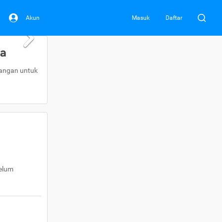
Akun
Masuk
Daftar
da
uangan untuk
belum