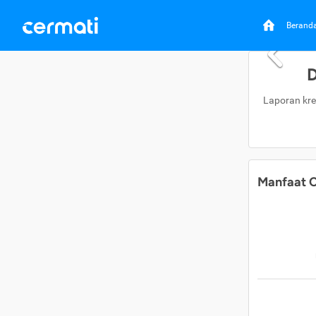
Berand
D
Laporan kre
Manfaat C