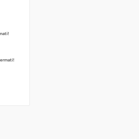
mati!
ermati!