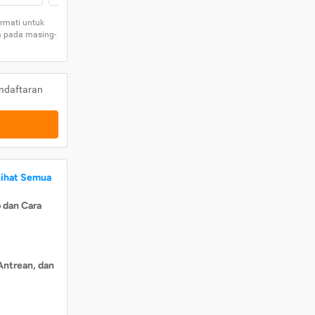
rmati untuk
a pada masing-
ndaftaran
Lihat Semua
 dan Cara
Antrean, dan