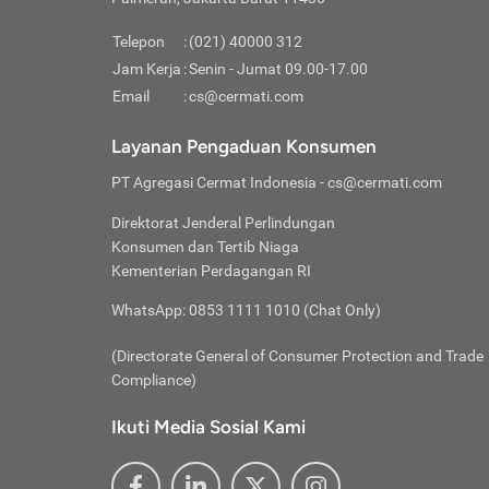
Pinjaman
pembayaran,
tidak ditamp
Kredit U
Jika 
memberikan
Telepon
:
(021) 40000 312
digun
Jam Kerja
:
Senin - Jumat 09.00-17.00
Memiliki la
lama 
Email
:
cs@cermati.com
rendah dan 
Berka
Anda 
Layanan Pengaduan Konsumen
pinja
PT Agregasi Cermat Indonesia
- cs@cermati.com
seger
Direktorat Jenderal Perlindungan
Batas
Konsumen dan Tertib Niaga
Tips 
Kementerian Perdagangan RI
lunas
Denga
WhatsApp: 0853 1111 1010 (Chat Only)
baru 
(Directorate General of Consumer Protection and Trade
Lunas
Compliance)
Tips 
utang
Ikuti Media Sosial Kami
satun
Jika 