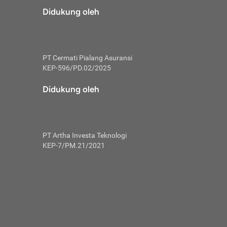
risiko dalam
Didukung oleh
ski tidak
i pengguna
 yang lebih
PT Cermati Pialang Asuransi
hui skor
KEP-596/PD.02/2025
usahakan untuk
Didukung oleh
ng. Mulai
 kembali ideal.
PT Artha Investa Teknologi
 memohon utang
KEP-7/PM.21/2021
gan melunasi
ah satu-
 bisa