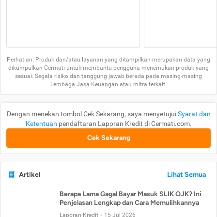
Perhatian: Produk dan/atau layanan yang ditampilkan merupakan data yang
dikumpulkan Cermati untuk membantu pengguna menemukan produk yang
sesuai. Segala risiko dan tanggung jawab berada pada masing-masing
Lembaga Jasa Keuangan atau mitra terkait.
Dengan menekan tombol Cek Sekarang, saya menyetujui
Syarat dan
Ketentuan
pendaftaran Laporan Kredit di Cermati.com.
Cek Sekarang
Artikel
Lihat Semua
Berapa Lama Gagal Bayar Masuk SLIK OJK? Ini
Penjelasan Lengkap dan Cara Memulihkannya
Laporan Kredit
15 Jul 2026