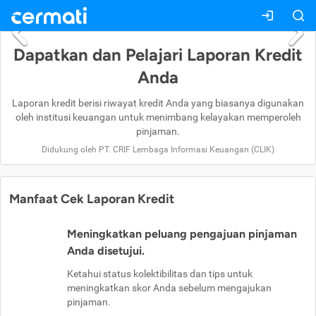
Dapatkan dan Pelajari Laporan Kredit
Anda
Laporan kredit berisi riwayat kredit Anda yang biasanya digunakan
oleh institusi keuangan untuk menimbang kelayakan memperoleh
pinjaman.
Didukung oleh PT. CRIF Lembaga Informasi Keuangan (CLIK)
Manfaat Cek Laporan Kredit
Meningkatkan peluang pengajuan pinjaman
Anda disetujui.
Ketahui status kolektibilitas dan tips untuk
meningkatkan skor Anda sebelum mengajukan
pinjaman.