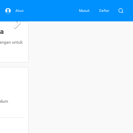
Akun
Masuk
Daftar
da
uangan untuk
belum