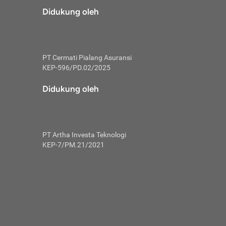
risiko dalam
Didukung oleh
ski tidak
i pengguna
 yang lebih
PT Cermati Pialang Asuransi
hui skor
KEP-596/PD.02/2025
usahakan untuk
Didukung oleh
ng. Mulai
 kembali ideal.
PT Artha Investa Teknologi
 memohon utang
KEP-7/PM.21/2021
gan melunasi
ah satu-
 bisa