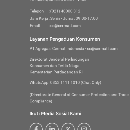
Pinjaman
pembayaran,
tidak ditamp
Kredit U
Jika 
memberikan
Telepon
:
(021) 40000 312
digun
Jam Kerja
:
Senin - Jumat 09.00-17.00
Memiliki la
lama 
Email
:
cs@cermati.com
rendah dan 
Berka
Anda 
Layanan Pengaduan Konsumen
pinja
PT Agregasi Cermat Indonesia
- cs@cermati.com
seger
Direktorat Jenderal Perlindungan
Batas
Konsumen dan Tertib Niaga
Tips 
Kementerian Perdagangan RI
lunas
Denga
WhatsApp: 0853 1111 1010 (Chat Only)
baru 
(Directorate General of Consumer Protection and Trade
Lunas
Compliance)
Tips 
utang
Ikuti Media Sosial Kami
satun
Jika 