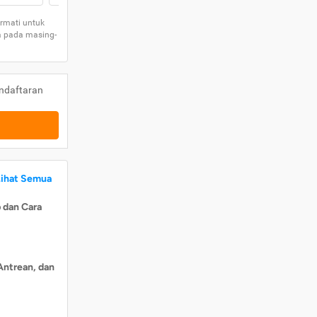
rmati untuk
a pada masing-
ndaftaran
Lihat Semua
 dan Cara
Antrean, dan