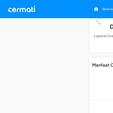
Berand
D
Laporan kre
Manfaat C