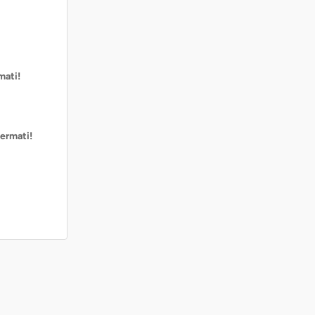
mati!
ermati!