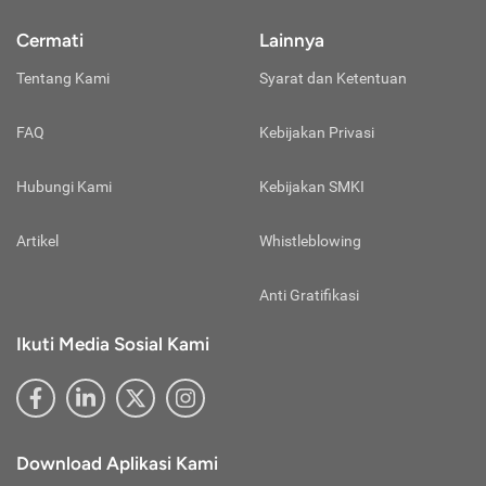
skor kredit.
Cermati
Lainnya
Batasi Tanggungan Utang
Tentang Kami
Tips lainnya untuk menurunkan skor kredit adalah
Syarat dan Ketentuan
membatasi tanggungan utang. Mulai lunasi pinjaman
tanpa mengajukan pinjaman baru agar limit kredit yang
FAQ
Kebijakan Privasi
dimiliki kembali ideal. Dengan begitu, skor kredit akan ikut
membaik dan memudahkan Anda untuk memohon utang
Hubungi Kami
Kebijakan SMKI
baru ketika dibutuhkan di situasi darurat.
Lunasi Beban Utang yang Tertunggak
Artikel
Whistleblowing
Tips mempertahankan skor kredit agar tetap positif yang
terakhir adalah dengan melunasi utang yang sudah
Anti Gratifikasi
terlanjur tertunggak. Melunasi utang yang tertunggak
adalah satu-satunya cara yang bisa dilakukan untuk
Ikuti Media Sosial Kami
memperbaiki skor kredit yang buruk.
Jika memang masih kesulitan untuk menuntaskan
tanggungan tersebut, Anda bisa mengajukan keringanan
ke pihak penyedia pinjaman. Biasanya, Anda akan
Download Aplikasi Kami
mendapatkan bantuan berupa perpanjangan tenor,