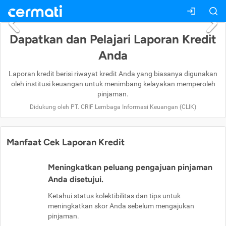
Dapatkan dan Pelajari Laporan Kredit
Anda
Laporan kredit berisi riwayat kredit Anda yang biasanya digunakan
oleh institusi keuangan untuk menimbang kelayakan memperoleh
pinjaman.
Didukung oleh PT. CRIF Lembaga Informasi Keuangan (CLIK)
Manfaat Cek Laporan Kredit
Meningkatkan peluang pengajuan pinjaman
Anda disetujui.
Ketahui status kolektibilitas dan tips untuk
meningkatkan skor Anda sebelum mengajukan
pinjaman.