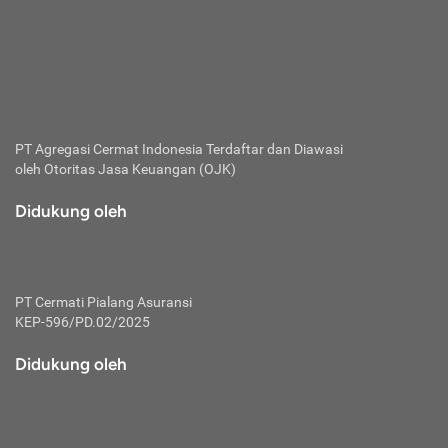
penurunan suku bunga, maupun keringanan lain untuk
memudahkan pelunasan utang tersebut.
PT Agregasi Cermat Indonesia
Terdaftar dan Diawasi
oleh Otoritas Jasa Keuangan (OJK)
Didukung oleh
PT Cermati Pialang Asuransi
KEP-596/PD.02/2025
Didukung oleh