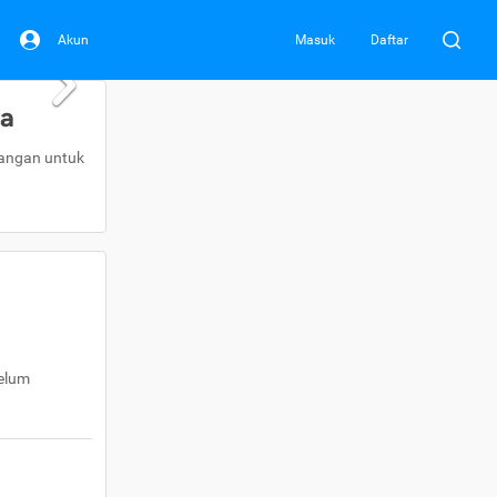
Akun
Masuk
Daftar
da
uangan untuk
belum