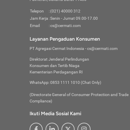
Pinjaman
pembayaran,
tidak ditamp
Kredit U
Jika 
memberikan
Telepon
:
(021) 40000 312
digun
Jam Kerja
:
Senin - Jumat 09.00-17.00
Memiliki la
lama 
Email
:
cs@cermati.com
rendah dan 
Berka
Anda 
Layanan Pengaduan Konsumen
pinja
PT Agregasi Cermat Indonesia
- cs@cermati.com
seger
Direktorat Jenderal Perlindungan
Batas
Konsumen dan Tertib Niaga
Tips 
Kementerian Perdagangan RI
lunas
Denga
WhatsApp: 0853 1111 1010 (Chat Only)
baru 
(Directorate General of Consumer Protection and Trade
Lunas
Compliance)
Tips 
utang
Ikuti Media Sosial Kami
satun
Jika 