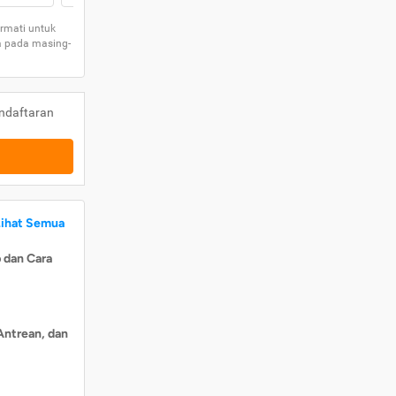
rmati untuk
a pada masing-
ndaftaran
Lihat Semua
 dan Cara
Antrean, dan