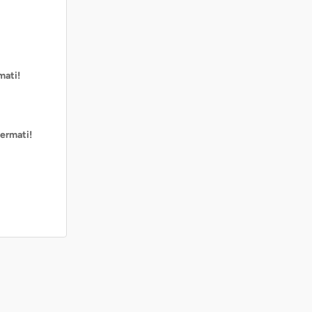
mati!
ermati!