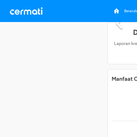
Berand
D
Laporan kre
Manfaat C