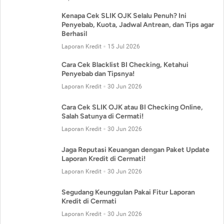
Kenapa Cek SLIK OJK Selalu Penuh? Ini
Penyebab, Kuota, Jadwal Antrean, dan Tips agar
Berhasil
Laporan Kredit
15 Jul 2026
Cara Cek Blacklist BI Checking, Ketahui
Penyebab dan Tipsnya!
Laporan Kredit
30 Jun 2026
Cara Cek SLIK OJK atau BI Checking Online,
Salah Satunya di Cermati!
Laporan Kredit
30 Jun 2026
Jaga Reputasi Keuangan dengan Paket Update
Laporan Kredit di Cermati!
Laporan Kredit
30 Jun 2026
Segudang Keunggulan Pakai Fitur Laporan
Kredit di Cermati
Laporan Kredit
30 Jun 2026