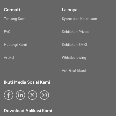
skor kredit.
Cermati
Lainnya
Batasi Tanggungan Utang
Tentang Kami
Tips lainnya untuk menurunkan skor kredit adalah
Syarat dan Ketentuan
membatasi tanggungan utang. Mulai lunasi pinjaman
tanpa mengajukan pinjaman baru agar limit kredit yang
FAQ
Kebijakan Privasi
dimiliki kembali ideal. Dengan begitu, skor kredit akan ikut
membaik dan memudahkan Anda untuk memohon utang
Hubungi Kami
Kebijakan SMKI
baru ketika dibutuhkan di situasi darurat.
Lunasi Beban Utang yang Tertunggak
Artikel
Whistleblowing
Tips mempertahankan skor kredit agar tetap positif yang
terakhir adalah dengan melunasi utang yang sudah
Anti Gratifikasi
terlanjur tertunggak. Melunasi utang yang tertunggak
adalah satu-satunya cara yang bisa dilakukan untuk
Ikuti Media Sosial Kami
memperbaiki skor kredit yang buruk.
Jika memang masih kesulitan untuk menuntaskan
tanggungan tersebut, Anda bisa mengajukan keringanan
ke pihak penyedia pinjaman. Biasanya, Anda akan
Download Aplikasi Kami
mendapatkan bantuan berupa perpanjangan tenor,