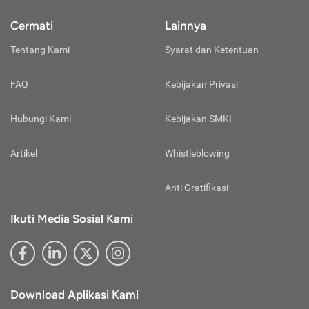
skor kredit.
Cermati
Lainnya
Batasi Tanggungan Utang
Tentang Kami
Tips lainnya untuk menurunkan skor kredit adalah
Syarat dan Ketentuan
membatasi tanggungan utang. Mulai lunasi pinjaman
tanpa mengajukan pinjaman baru agar limit kredit yang
FAQ
Kebijakan Privasi
dimiliki kembali ideal. Dengan begitu, skor kredit akan ikut
membaik dan memudahkan Anda untuk memohon utang
Hubungi Kami
Kebijakan SMKI
baru ketika dibutuhkan di situasi darurat.
Lunasi Beban Utang yang Tertunggak
Artikel
Whistleblowing
Tips mempertahankan skor kredit agar tetap positif yang
terakhir adalah dengan melunasi utang yang sudah
Anti Gratifikasi
terlanjur tertunggak. Melunasi utang yang tertunggak
adalah satu-satunya cara yang bisa dilakukan untuk
Ikuti Media Sosial Kami
memperbaiki skor kredit yang buruk.
Jika memang masih kesulitan untuk menuntaskan
tanggungan tersebut, Anda bisa mengajukan keringanan
ke pihak penyedia pinjaman. Biasanya, Anda akan
Download Aplikasi Kami
mendapatkan bantuan berupa perpanjangan tenor,