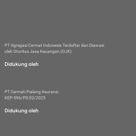
penurunan suku bunga, maupun keringanan lain untuk
memudahkan pelunasan utang tersebut.
PT Agregasi Cermat Indonesia
Terdaftar dan Diawasi
oleh Otoritas Jasa Keuangan (OJK)
Didukung oleh
PT Cermati Pialang Asuransi
KEP-596/PD.02/2025
Didukung oleh