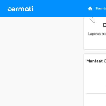
Berand
D
Laporan kre
Manfaat C