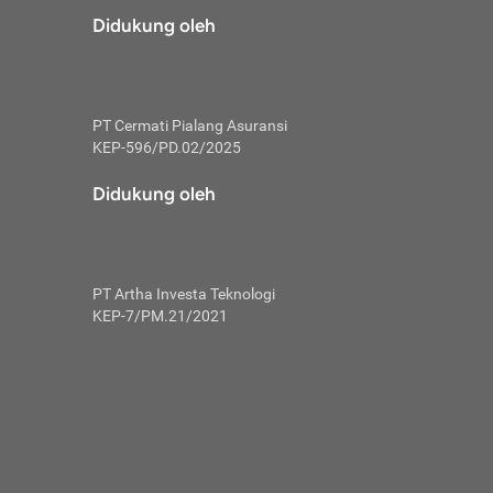
risiko dalam
Didukung oleh
ski tidak
i pengguna
 yang lebih
PT Cermati Pialang Asuransi
hui skor
KEP-596/PD.02/2025
usahakan untuk
Didukung oleh
ng. Mulai
 kembali ideal.
PT Artha Investa Teknologi
 memohon utang
KEP-7/PM.21/2021
gan melunasi
ah satu-
 bisa