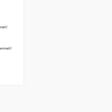
mati!
ermati!