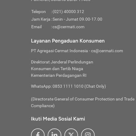
Pinjaman
pembayaran,
tidak ditamp
Kredit U
Jika 
memberikan
Telepon
:
(021) 40000 312
digun
Jam Kerja
:
Senin - Jumat 09.00-17.00
Memiliki la
lama 
Email
:
cs@cermati.com
rendah dan 
Berka
Anda 
Layanan Pengaduan Konsumen
pinja
PT Agregasi Cermat Indonesia
- cs@cermati.com
seger
Direktorat Jenderal Perlindungan
Batas
Konsumen dan Tertib Niaga
Tips 
Kementerian Perdagangan RI
lunas
Denga
WhatsApp: 0853 1111 1010 (Chat Only)
baru 
(Directorate General of Consumer Protection and Trade
Lunas
Compliance)
Tips 
utang
Ikuti Media Sosial Kami
satun
Jika 