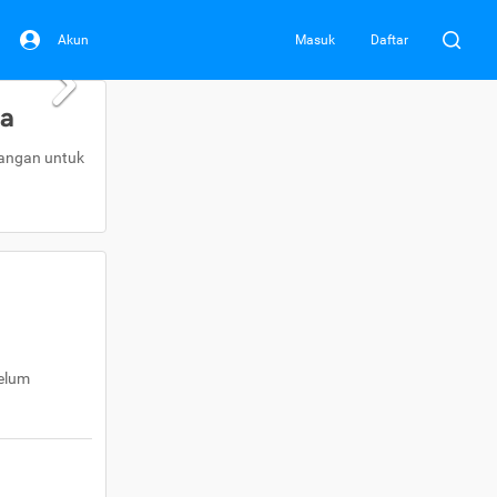
Akun
Masuk
Daftar
da
uangan untuk
belum