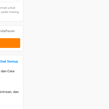
rmati untuk
a pada masing-
ndaftaran
Lihat Semua
 dan Cara
Antrean, dan