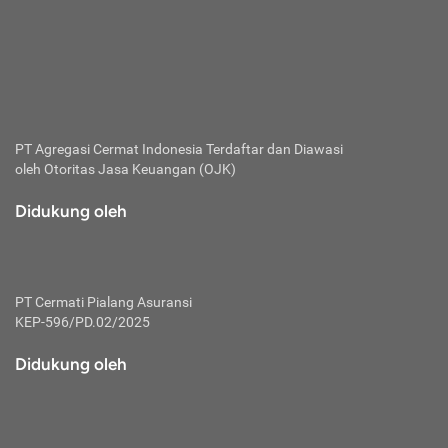
penurunan suku bunga, maupun keringanan lain untuk
memudahkan pelunasan utang tersebut.
PT Agregasi Cermat Indonesia
Terdaftar dan Diawasi
oleh Otoritas Jasa Keuangan (OJK)
Didukung oleh
PT Cermati Pialang Asuransi
KEP-596/PD.02/2025
Didukung oleh