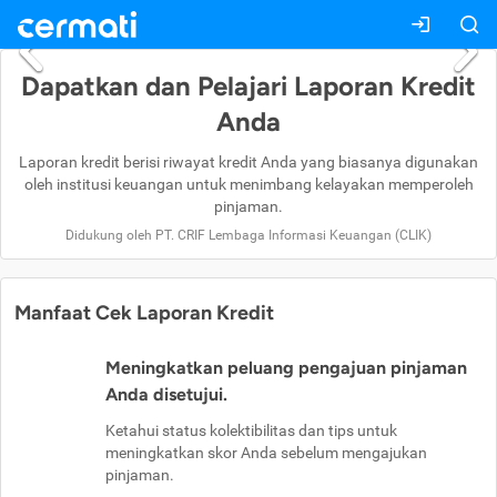
Dapatkan dan Pelajari Laporan Kredit
Anda
Laporan kredit berisi riwayat kredit Anda yang biasanya digunakan
oleh institusi keuangan untuk menimbang kelayakan memperoleh
pinjaman.
Didukung oleh PT. CRIF Lembaga Informasi Keuangan (CLIK)
Manfaat Cek Laporan Kredit
Meningkatkan peluang pengajuan pinjaman
Anda disetujui.
Ketahui status kolektibilitas dan tips untuk
meningkatkan skor Anda sebelum mengajukan
pinjaman.