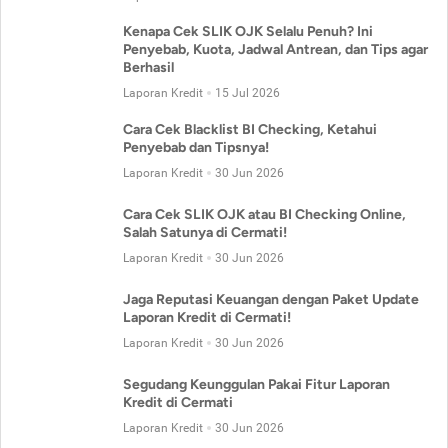
Kenapa Cek SLIK OJK Selalu Penuh? Ini
Penyebab, Kuota, Jadwal Antrean, dan Tips agar
Berhasil
Laporan Kredit
15 Jul 2026
Cara Cek Blacklist BI Checking, Ketahui
Penyebab dan Tipsnya!
Laporan Kredit
30 Jun 2026
Cara Cek SLIK OJK atau BI Checking Online,
Salah Satunya di Cermati!
Laporan Kredit
30 Jun 2026
Jaga Reputasi Keuangan dengan Paket Update
Laporan Kredit di Cermati!
Laporan Kredit
30 Jun 2026
Segudang Keunggulan Pakai Fitur Laporan
Kredit di Cermati
Laporan Kredit
30 Jun 2026