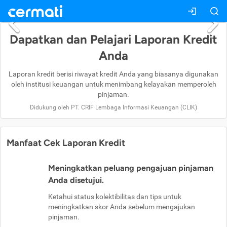
Dapatkan dan Pelajari Laporan Kredit
Anda
Laporan kredit berisi riwayat kredit Anda yang biasanya digunakan
oleh institusi keuangan untuk menimbang kelayakan memperoleh
pinjaman.
Didukung oleh PT. CRIF Lembaga Informasi Keuangan (CLIK)
Manfaat Cek Laporan Kredit
Meningkatkan peluang pengajuan pinjaman
Anda disetujui.
Ketahui status kolektibilitas dan tips untuk
meningkatkan skor Anda sebelum mengajukan
pinjaman.