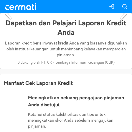
Dapatkan dan Pelajari Laporan Kredit
Anda
Laporan kredit berisi riwayat kredit Anda yang biasanya digunakan
oleh institusi keuangan untuk menimbang kelayakan memperoleh
pinjaman.
Didukung oleh PT. CRIF Lembaga Informasi Keuangan (CLIK)
Manfaat Cek Laporan Kredit
Meningkatkan peluang pengajuan pinjaman
Anda disetujui.
Ketahui status kolektibilitas dan tips untuk
meningkatkan skor Anda sebelum mengajukan
pinjaman.