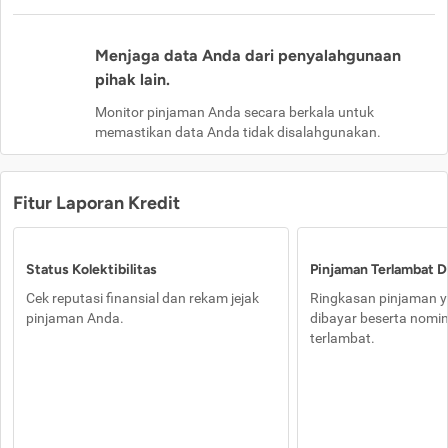
Menjaga data Anda dari penyalahgunaan
pihak lain.
Monitor pinjaman Anda secara berkala untuk
memastikan data Anda tidak disalahgunakan.
Fitur Laporan Kredit
Status Kolektibilitas
Pinjaman Terlambat D
Cek reputasi finansial dan rekam jejak
Ringkasan pinjaman y
pinjaman Anda.
dibayar beserta nomi
terlambat.