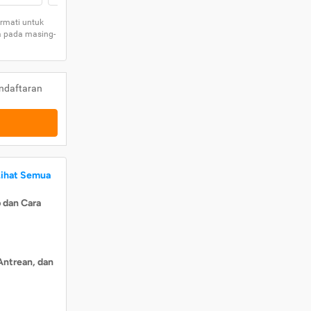
rmati untuk
a pada masing-
ndaftaran
Lihat Semua
 dan Cara
Antrean, dan