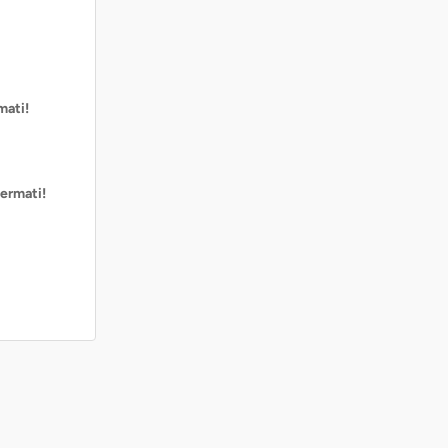
mati!
ermati!