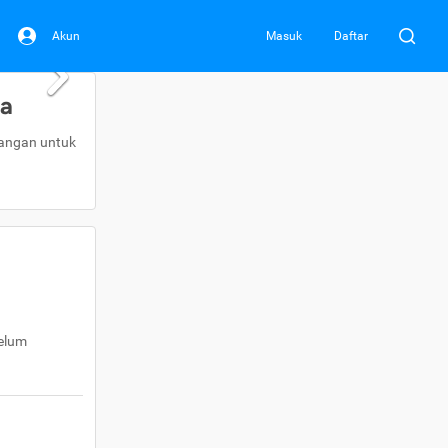
Akun
Masuk
Daftar
da
uangan untuk
belum