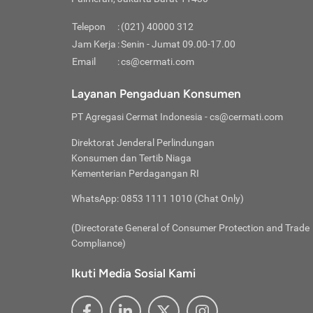
Pinjaman
pembayaran,
tidak ditamp
Kredit U
Jika 
memberikan
Telepon
:
(021) 40000 312
digun
Jam Kerja
:
Senin - Jumat 09.00-17.00
Memiliki la
lama 
Email
:
cs@cermati.com
rendah dan 
Berka
Anda 
Layanan Pengaduan Konsumen
pinja
PT Agregasi Cermat Indonesia
- cs@cermati.com
seger
Direktorat Jenderal Perlindungan
Batas
Konsumen dan Tertib Niaga
Tips 
Kementerian Perdagangan RI
lunas
Denga
WhatsApp: 0853 1111 1010 (Chat Only)
baru 
(Directorate General of Consumer Protection and Trade
Lunas
Compliance)
Tips 
utang
Ikuti Media Sosial Kami
satun
Jika 