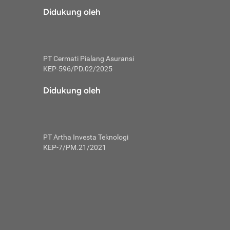
risiko dalam
Didukung oleh
ski tidak
i pengguna
 yang lebih
PT Cermati Pialang Asuransi
hui skor
KEP-596/PD.02/2025
usahakan untuk
Didukung oleh
ng. Mulai
 kembali ideal.
PT Artha Investa Teknologi
 memohon utang
KEP-7/PM.21/2021
gan melunasi
ah satu-
 bisa