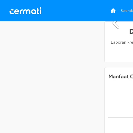
Berand
D
Laporan kre
Manfaat C