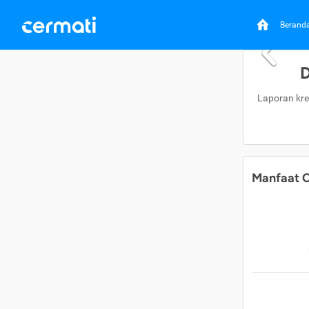
Berand
D
Laporan kre
Manfaat C