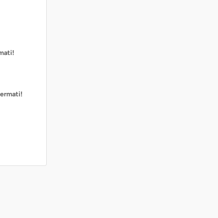
mati!
ermati!