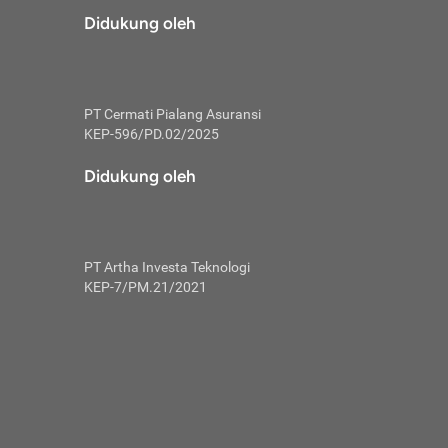
risiko dalam
Didukung oleh
ski tidak
i pengguna
 yang lebih
PT Cermati Pialang Asuransi
hui skor
KEP-596/PD.02/2025
usahakan untuk
Didukung oleh
ng. Mulai
 kembali ideal.
PT Artha Investa Teknologi
 memohon utang
KEP-7/PM.21/2021
gan melunasi
ah satu-
 bisa