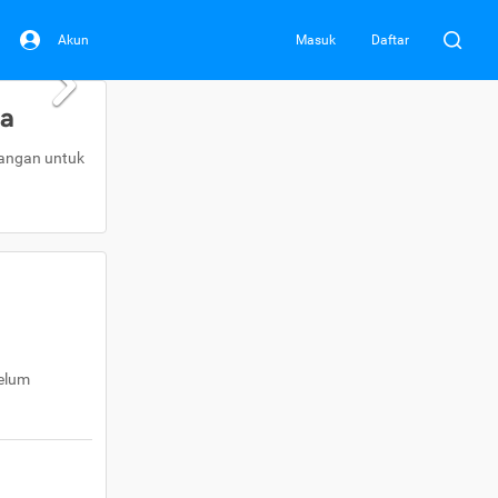
Akun
Masuk
Daftar
da
uangan untuk
belum