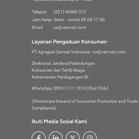
Pinjaman
pembayaran,
tidak ditamp
Kredit U
Jika 
memberikan
Telepon
:
(021) 40000 312
digun
Jam Kerja
:
Senin - Jumat 09.00-17.00
Memiliki la
lama 
Email
:
cs@cermati.com
rendah dan 
Berka
Anda 
Layanan Pengaduan Konsumen
pinja
PT Agregasi Cermat Indonesia
- cs@cermati.com
seger
Direktorat Jenderal Perlindungan
Batas
Konsumen dan Tertib Niaga
Tips 
Kementerian Perdagangan RI
lunas
Denga
WhatsApp: 0853 1111 1010 (Chat Only)
baru 
(Directorate General of Consumer Protection and Trade
Lunas
Compliance)
Tips 
utang
Ikuti Media Sosial Kami
satun
Jika 