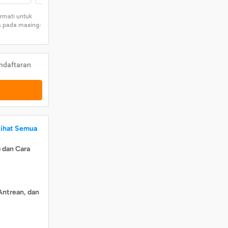
rmati untuk
a pada masing-
ndaftaran
Lihat Semua
 dan Cara
Antrean, dan