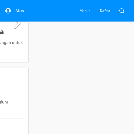
Akun
Masuk
Daftar
da
uangan untuk
belum