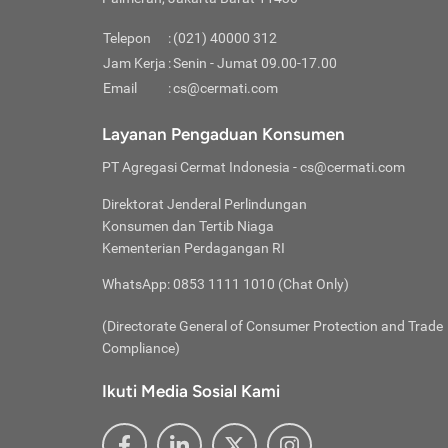
Pinjaman
pembayaran,
tidak ditamp
Kredit U
Jika 
memberikan
Telepon
:
(021) 40000 312
digun
Jam Kerja
:
Senin - Jumat 09.00-17.00
Memiliki la
lama 
Email
:
cs@cermati.com
rendah dan 
Berka
Anda 
Layanan Pengaduan Konsumen
pinja
PT Agregasi Cermat Indonesia
- cs@cermati.com
seger
Direktorat Jenderal Perlindungan
Batas
Konsumen dan Tertib Niaga
Tips 
Kementerian Perdagangan RI
lunas
Denga
WhatsApp: 0853 1111 1010 (Chat Only)
baru 
(Directorate General of Consumer Protection and Trade
Lunas
Compliance)
Tips 
utang
Ikuti Media Sosial Kami
satun
Jika 