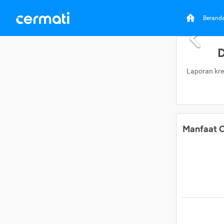
Berand
D
Laporan kre
Manfaat C