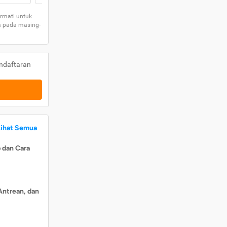
rmati untuk
a pada masing-
ndaftaran
Lihat Semua
 dan Cara
Antrean, dan