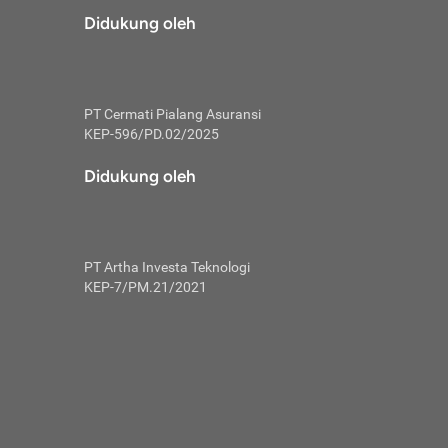
risiko dalam
Didukung oleh
ski tidak
i pengguna
 yang lebih
PT Cermati Pialang Asuransi
hui skor
KEP-596/PD.02/2025
usahakan untuk
Didukung oleh
ng. Mulai
 kembali ideal.
PT Artha Investa Teknologi
 memohon utang
KEP-7/PM.21/2021
gan melunasi
ah satu-
 bisa