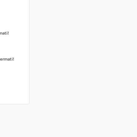
mati!
ermati!