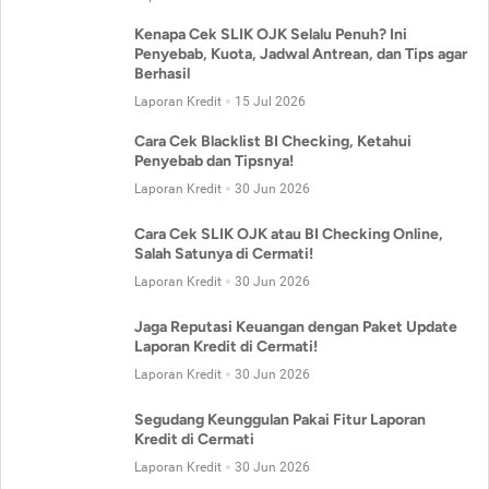
Kenapa Cek SLIK OJK Selalu Penuh? Ini
Penyebab, Kuota, Jadwal Antrean, dan Tips agar
Berhasil
Laporan Kredit
15 Jul 2026
Cara Cek Blacklist BI Checking, Ketahui
Penyebab dan Tipsnya!
Laporan Kredit
30 Jun 2026
Cara Cek SLIK OJK atau BI Checking Online,
Salah Satunya di Cermati!
Laporan Kredit
30 Jun 2026
Jaga Reputasi Keuangan dengan Paket Update
Laporan Kredit di Cermati!
Laporan Kredit
30 Jun 2026
Segudang Keunggulan Pakai Fitur Laporan
Kredit di Cermati
Laporan Kredit
30 Jun 2026