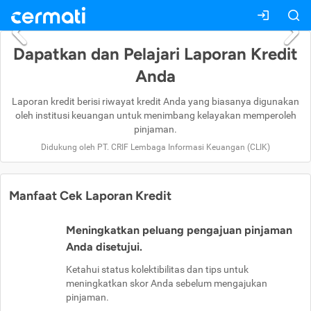
Dapatkan dan Pelajari Laporan Kredit
Anda
Laporan kredit berisi riwayat kredit Anda yang biasanya digunakan
oleh institusi keuangan untuk menimbang kelayakan memperoleh
pinjaman.
Didukung oleh PT. CRIF Lembaga Informasi Keuangan (CLIK)
Manfaat Cek Laporan Kredit
Meningkatkan peluang pengajuan pinjaman
Anda disetujui.
Ketahui status kolektibilitas dan tips untuk
meningkatkan skor Anda sebelum mengajukan
pinjaman.