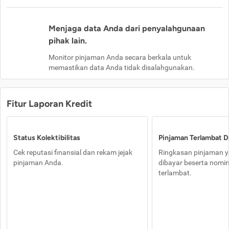
Menjaga data Anda dari penyalahgunaan
pihak lain.
Monitor pinjaman Anda secara berkala untuk
memastikan data Anda tidak disalahgunakan.
Fitur Laporan Kredit
Status Kolektibilitas
Pinjaman Terlambat D
Cek reputasi finansial dan rekam jejak
Ringkasan pinjaman y
pinjaman Anda.
dibayar beserta nomi
terlambat.