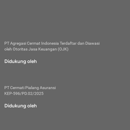
penurunan suku bunga, maupun keringanan lain untuk
memudahkan pelunasan utang tersebut.
PT Agregasi Cermat Indonesia
Terdaftar dan Diawasi
oleh Otoritas Jasa Keuangan (OJK)
Didukung oleh
PT Cermati Pialang Asuransi
KEP-596/PD.02/2025
Didukung oleh