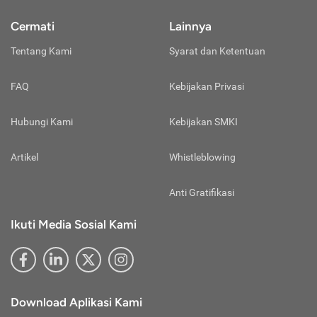
skor kredit.
Cermati
Lainnya
Batasi Tanggungan Utang
Tentang Kami
Tips lainnya untuk menurunkan skor kredit adalah
Syarat dan Ketentuan
membatasi tanggungan utang. Mulai lunasi pinjaman
tanpa mengajukan pinjaman baru agar limit kredit yang
FAQ
Kebijakan Privasi
dimiliki kembali ideal. Dengan begitu, skor kredit akan ikut
membaik dan memudahkan Anda untuk memohon utang
Hubungi Kami
Kebijakan SMKI
baru ketika dibutuhkan di situasi darurat.
Lunasi Beban Utang yang Tertunggak
Artikel
Whistleblowing
Tips mempertahankan skor kredit agar tetap positif yang
terakhir adalah dengan melunasi utang yang sudah
Anti Gratifikasi
terlanjur tertunggak. Melunasi utang yang tertunggak
adalah satu-satunya cara yang bisa dilakukan untuk
Ikuti Media Sosial Kami
memperbaiki skor kredit yang buruk.
Jika memang masih kesulitan untuk menuntaskan
tanggungan tersebut, Anda bisa mengajukan keringanan
ke pihak penyedia pinjaman. Biasanya, Anda akan
Download Aplikasi Kami
mendapatkan bantuan berupa perpanjangan tenor,