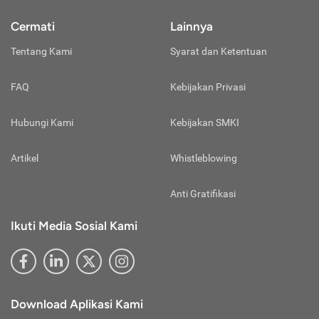
skor kredit.
Cermati
Lainnya
Batasi Tanggungan Utang
Tentang Kami
Tips lainnya untuk menurunkan skor kredit adalah
Syarat dan Ketentuan
membatasi tanggungan utang. Mulai lunasi pinjaman
tanpa mengajukan pinjaman baru agar limit kredit yang
FAQ
Kebijakan Privasi
dimiliki kembali ideal. Dengan begitu, skor kredit akan ikut
membaik dan memudahkan Anda untuk memohon utang
Hubungi Kami
Kebijakan SMKI
baru ketika dibutuhkan di situasi darurat.
Lunasi Beban Utang yang Tertunggak
Artikel
Whistleblowing
Tips mempertahankan skor kredit agar tetap positif yang
terakhir adalah dengan melunasi utang yang sudah
Anti Gratifikasi
terlanjur tertunggak. Melunasi utang yang tertunggak
adalah satu-satunya cara yang bisa dilakukan untuk
Ikuti Media Sosial Kami
memperbaiki skor kredit yang buruk.
Jika memang masih kesulitan untuk menuntaskan
tanggungan tersebut, Anda bisa mengajukan keringanan
ke pihak penyedia pinjaman. Biasanya, Anda akan
Download Aplikasi Kami
mendapatkan bantuan berupa perpanjangan tenor,