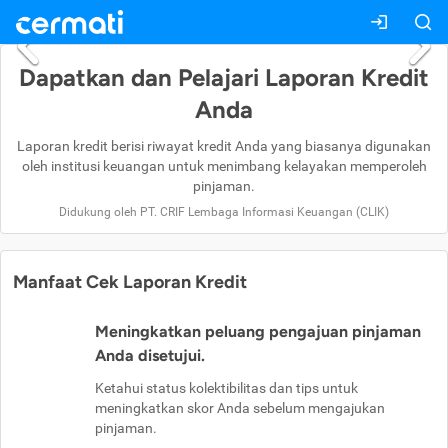
Dapatkan dan Pelajari Laporan Kredit
Anda
Laporan kredit berisi riwayat kredit Anda yang biasanya digunakan
oleh institusi keuangan untuk menimbang kelayakan memperoleh
pinjaman.
Didukung oleh PT. CRIF Lembaga Informasi Keuangan (CLIK)
Manfaat Cek Laporan Kredit
Meningkatkan peluang pengajuan pinjaman
Anda disetujui.
Ketahui status kolektibilitas dan tips untuk
meningkatkan skor Anda sebelum mengajukan
pinjaman.