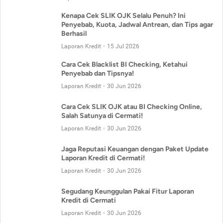
Kenapa Cek SLIK OJK Selalu Penuh? Ini
Penyebab, Kuota, Jadwal Antrean, dan Tips agar
Berhasil
Laporan Kredit
15 Jul 2026
Cara Cek Blacklist BI Checking, Ketahui
Penyebab dan Tipsnya!
Laporan Kredit
30 Jun 2026
Cara Cek SLIK OJK atau BI Checking Online,
Salah Satunya di Cermati!
Laporan Kredit
30 Jun 2026
Jaga Reputasi Keuangan dengan Paket Update
Laporan Kredit di Cermati!
Laporan Kredit
30 Jun 2026
Segudang Keunggulan Pakai Fitur Laporan
Kredit di Cermati
Laporan Kredit
30 Jun 2026