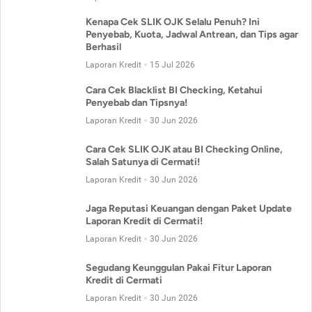
Kenapa Cek SLIK OJK Selalu Penuh? Ini
Penyebab, Kuota, Jadwal Antrean, dan Tips agar
Berhasil
Laporan Kredit
15 Jul 2026
Cara Cek Blacklist BI Checking, Ketahui
Penyebab dan Tipsnya!
Laporan Kredit
30 Jun 2026
Cara Cek SLIK OJK atau BI Checking Online,
Salah Satunya di Cermati!
Laporan Kredit
30 Jun 2026
Jaga Reputasi Keuangan dengan Paket Update
Laporan Kredit di Cermati!
Laporan Kredit
30 Jun 2026
Segudang Keunggulan Pakai Fitur Laporan
Kredit di Cermati
Laporan Kredit
30 Jun 2026