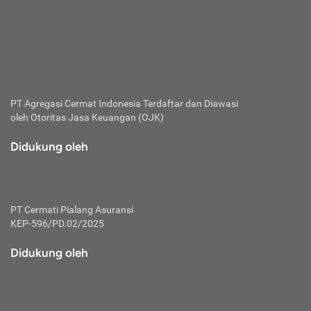
penurunan suku bunga, maupun keringanan lain untuk
memudahkan pelunasan utang tersebut.
PT Agregasi Cermat Indonesia
Terdaftar dan Diawasi
oleh Otoritas Jasa Keuangan (OJK)
Didukung oleh
PT Cermati Pialang Asuransi
KEP-596/PD.02/2025
Didukung oleh