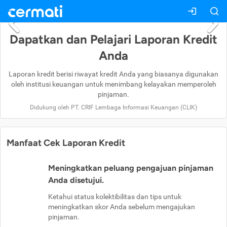
Dapatkan dan Pelajari Laporan Kredit
Anda
Laporan kredit berisi riwayat kredit Anda yang biasanya digunakan
oleh institusi keuangan untuk menimbang kelayakan memperoleh
pinjaman.
Didukung oleh PT. CRIF Lembaga Informasi Keuangan (CLIK)
Manfaat Cek Laporan Kredit
Meningkatkan peluang pengajuan pinjaman
Anda disetujui.
Ketahui status kolektibilitas dan tips untuk
meningkatkan skor Anda sebelum mengajukan
pinjaman.