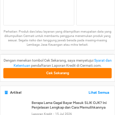
Perhatian: Produk dan/atau layanan yang ditampilkan merupakan data yang
dikumpulkan Cermati untuk membantu pengguna menemukan produk yang
sesuai. Segala risiko dan tanggung jawab berada pada masing-masing
Lembaga Jasa Keuangan atau mitra terkait.
Dengan menekan tombol Cek Sekarang, saya menyetujui
Syarat dan
Ketentuan
pendaftaran Laporan Kredit di Cermati.com.
Cek Sekarang
Artikel
Lihat Semua
Berapa Lama Gagal Bayar Masuk SLIK OJK? Ini
Penjelasan Lengkap dan Cara Memulihkannya
Laporan Kredit
15 Jul 2026