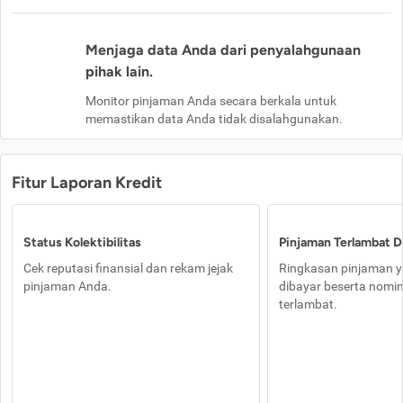
Menjaga data Anda dari penyalahgunaan
pihak lain.
Monitor pinjaman Anda secara berkala untuk
memastikan data Anda tidak disalahgunakan.
Fitur Laporan Kredit
Status Kolektibilitas
Pinjaman Terlambat D
Cek reputasi finansial dan rekam jejak
Ringkasan pinjaman y
pinjaman Anda.
dibayar beserta nomi
terlambat.