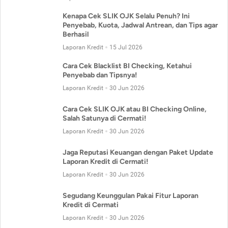
Kenapa Cek SLIK OJK Selalu Penuh? Ini
Penyebab, Kuota, Jadwal Antrean, dan Tips agar
Berhasil
Laporan Kredit
15 Jul 2026
Cara Cek Blacklist BI Checking, Ketahui
Penyebab dan Tipsnya!
Laporan Kredit
30 Jun 2026
Cara Cek SLIK OJK atau BI Checking Online,
Salah Satunya di Cermati!
Laporan Kredit
30 Jun 2026
Jaga Reputasi Keuangan dengan Paket Update
Laporan Kredit di Cermati!
Laporan Kredit
30 Jun 2026
Segudang Keunggulan Pakai Fitur Laporan
Kredit di Cermati
Laporan Kredit
30 Jun 2026