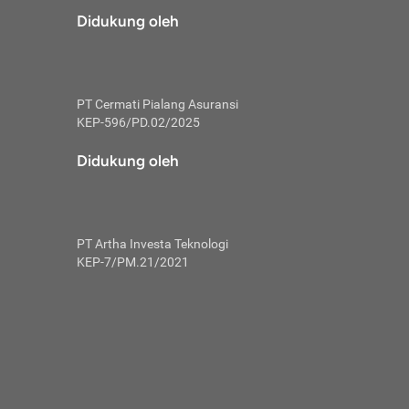
risiko dalam
Didukung oleh
ski tidak
i pengguna
 yang lebih
PT Cermati Pialang Asuransi
hui skor
KEP-596/PD.02/2025
usahakan untuk
Didukung oleh
ng. Mulai
 kembali ideal.
PT Artha Investa Teknologi
 memohon utang
KEP-7/PM.21/2021
gan melunasi
ah satu-
 bisa