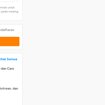
rmati untuk
a pada masing-
ndaftaran
Lihat Semua
 dan Cara
Antrean, dan