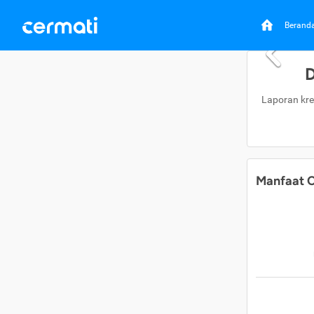
Berand
D
Laporan kre
Manfaat C