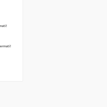
mati!
ermati!