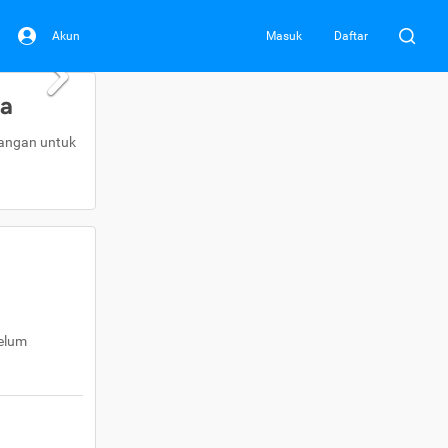
Akun
Masuk
Daftar
da
uangan untuk
belum