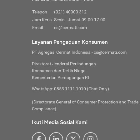
Pinjaman
pembayaran,
tidak ditamp
Kredit U
Jika 
memberikan
Telepon
:
(021) 40000 312
digun
Jam Kerja
:
Senin - Jumat 09.00-17.00
Memiliki la
lama 
Email
:
cs@cermati.com
rendah dan 
Berka
Anda 
Layanan Pengaduan Konsumen
pinja
PT Agregasi Cermat Indonesia
- cs@cermati.com
seger
Direktorat Jenderal Perlindungan
Batas
Konsumen dan Tertib Niaga
Tips 
Kementerian Perdagangan RI
lunas
Denga
WhatsApp: 0853 1111 1010 (Chat Only)
baru 
(Directorate General of Consumer Protection and Trade
Lunas
Compliance)
Tips 
utang
Ikuti Media Sosial Kami
satun
Jika 