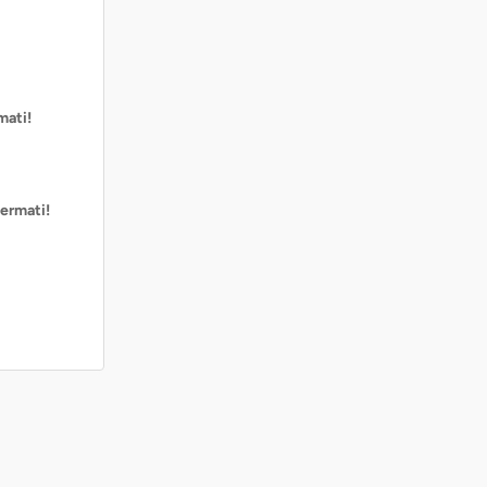
mati!
ermati!