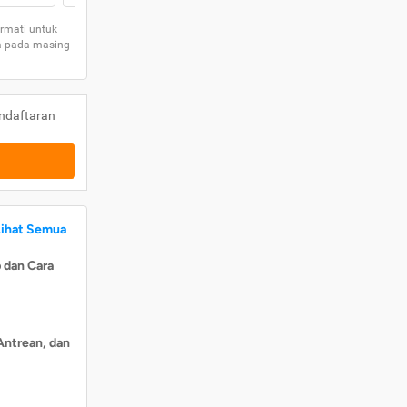
rmati untuk
a pada masing-
ndaftaran
Lihat Semua
 dan Cara
Antrean, dan