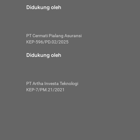
risiko dalam
Didukung oleh
ski tidak
i pengguna
 yang lebih
PT Cermati Pialang Asuransi
hui skor
KEP-596/PD.02/2025
usahakan untuk
Didukung oleh
ng. Mulai
 kembali ideal.
PT Artha Investa Teknologi
 memohon utang
KEP-7/PM.21/2021
gan melunasi
ah satu-
 bisa