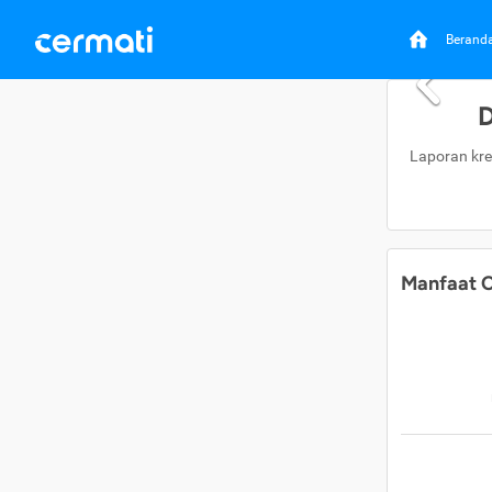
Berand
D
Laporan kre
Manfaat C