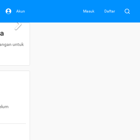
Akun
Masuk
Daftar
da
uangan untuk
belum