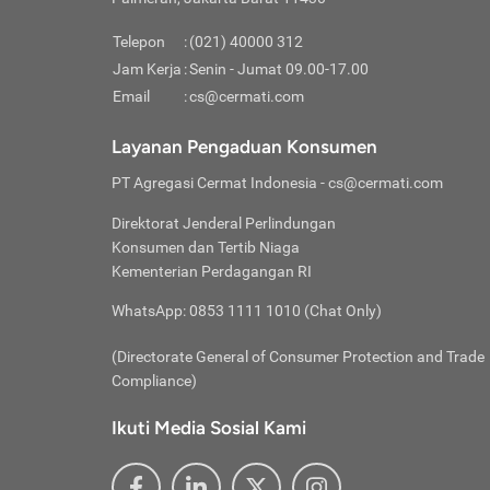
Pinjaman
pembayaran,
tidak ditamp
Kredit U
Jika 
memberikan
Telepon
:
(021) 40000 312
digun
Jam Kerja
:
Senin - Jumat 09.00-17.00
Memiliki la
lama 
Email
:
cs@cermati.com
rendah dan 
Berka
Anda 
Layanan Pengaduan Konsumen
pinja
PT Agregasi Cermat Indonesia
- cs@cermati.com
seger
Direktorat Jenderal Perlindungan
Batas
Konsumen dan Tertib Niaga
Tips 
Kementerian Perdagangan RI
lunas
Denga
WhatsApp: 0853 1111 1010 (Chat Only)
baru 
(Directorate General of Consumer Protection and Trade
Lunas
Compliance)
Tips 
utang
Ikuti Media Sosial Kami
satun
Jika 