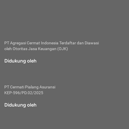
penurunan suku bunga, maupun keringanan lain untuk
memudahkan pelunasan utang tersebut.
PT Agregasi Cermat Indonesia
Terdaftar dan Diawasi
oleh Otoritas Jasa Keuangan (OJK)
Didukung oleh
PT Cermati Pialang Asuransi
KEP-596/PD.02/2025
Didukung oleh