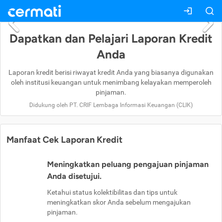
Dapatkan dan Pelajari Laporan Kredit
Anda
Laporan kredit berisi riwayat kredit Anda yang biasanya digunakan
oleh institusi keuangan untuk menimbang kelayakan memperoleh
pinjaman.
Didukung oleh PT. CRIF Lembaga Informasi Keuangan (CLIK)
Manfaat Cek Laporan Kredit
Meningkatkan peluang pengajuan pinjaman
Anda disetujui.
Ketahui status kolektibilitas dan tips untuk
meningkatkan skor Anda sebelum mengajukan
pinjaman.