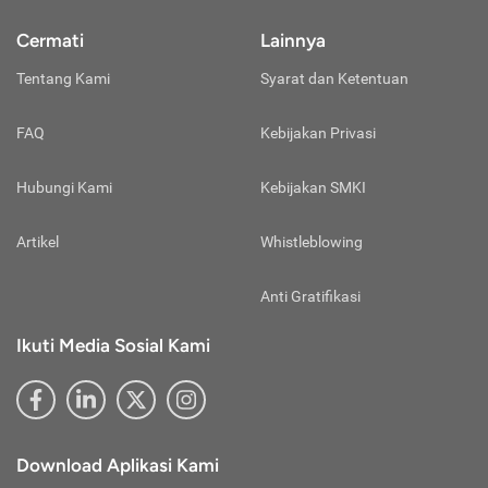
skor kredit.
Cermati
Lainnya
Batasi Tanggungan Utang
Tentang Kami
Tips lainnya untuk menurunkan skor kredit adalah
Syarat dan Ketentuan
membatasi tanggungan utang. Mulai lunasi pinjaman
tanpa mengajukan pinjaman baru agar limit kredit yang
FAQ
Kebijakan Privasi
dimiliki kembali ideal. Dengan begitu, skor kredit akan ikut
membaik dan memudahkan Anda untuk memohon utang
Hubungi Kami
Kebijakan SMKI
baru ketika dibutuhkan di situasi darurat.
Lunasi Beban Utang yang Tertunggak
Artikel
Whistleblowing
Tips mempertahankan skor kredit agar tetap positif yang
terakhir adalah dengan melunasi utang yang sudah
Anti Gratifikasi
terlanjur tertunggak. Melunasi utang yang tertunggak
adalah satu-satunya cara yang bisa dilakukan untuk
Ikuti Media Sosial Kami
memperbaiki skor kredit yang buruk.
Jika memang masih kesulitan untuk menuntaskan
tanggungan tersebut, Anda bisa mengajukan keringanan
ke pihak penyedia pinjaman. Biasanya, Anda akan
Download Aplikasi Kami
mendapatkan bantuan berupa perpanjangan tenor,